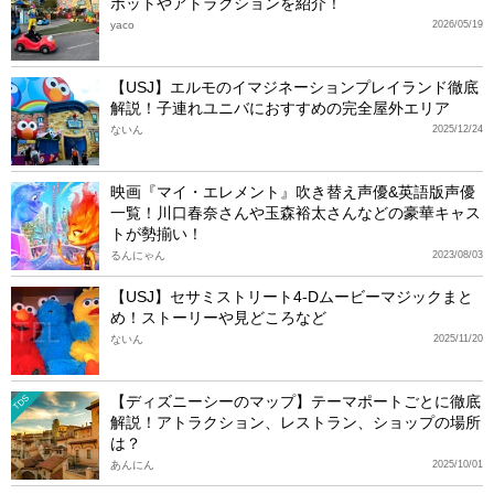
ポットやアトラクションを紹介！
yaco
2026/05/19
【USJ】エルモのイマジネーションプレイランド徹底
解説！子連れユニバにおすすめの完全屋外エリア
ないん
2025/12/24
映画『マイ・エレメント』吹き替え声優&英語版声優
一覧！川口春奈さんや玉森裕太さんなどの豪華キャス
トが勢揃い！
るんにゃん
2023/08/03
【USJ】セサミストリート4-Dムービーマジックまと
め！ストーリーや見どころなど
ないん
2025/11/20
【ディズニーシーのマップ】テーマポートごとに徹底
TDS
解説！アトラクション、レストラン、ショップの場所
は？
あんにん
2025/10/01