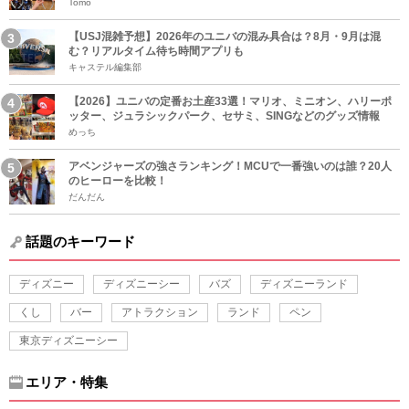
Tomo
【USJ混雑予想】2026年のユニバの混み具合は？8月・9月は混
む？リアルタイム待ち時間アプリも
キャステル編集部
【2026】ユニバの定番お土産33選！マリオ、ミニオン、ハリーポ
ッター、ジュラシックパーク、セサミ、SINGなどのグッズ情報
めっち
アベンジャーズの強さランキング！MCUで一番強いのは誰？20人
のヒーローを比較！
だんだん
話題のキーワード
ディズニー
ディズニーシー
バズ
ディズニーランド
くし
バー
アトラクション
ランド
ペン
東京ディズニーシー
エリア・特集