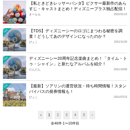
【私ときどきレッサーパンダ】ピクサー最新作のあら
すじ・キャストまとめ！ディズニープラス独占配信！
きーもも
2022/01/13
【TDS】ディズニーシーのロゴにまつわる秘密を調
TDS
査！どうしてあのデザインになったのか？
ぴょこ
2021/11/29
ディズニーシー20周年記念楽曲まとめ！「タイム・ト
TDS
ゥ・シャイン」と新たなアルバムを紹介！
だんだん
2021/10/08
【最新】ソアリンの運営状況・待ち時間情報！スタン
TDS
バイパスの発券情報も！
ぴょこ
2021/07/23
‹
1
2
3
4
5
›
全46件 1〜10件目