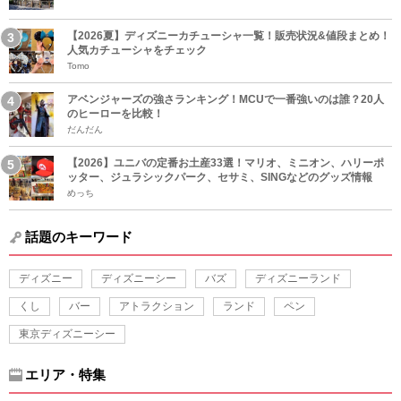
【2026夏】ディズニーカチューシャ一覧！販売状況&値段まとめ！
人気カチューシャをチェック
Tomo
アベンジャーズの強さランキング！MCUで一番強いのは誰？20人
のヒーローを比較！
だんだん
【2026】ユニバの定番お土産33選！マリオ、ミニオン、ハリーポ
ッター、ジュラシックパーク、セサミ、SINGなどのグッズ情報
めっち
話題のキーワード
ディズニー
ディズニーシー
バズ
ディズニーランド
くし
バー
アトラクション
ランド
ペン
東京ディズニーシー
エリア・特集