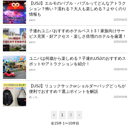
【USJ】エルモのバブル・バブルってどんなアトラク
ション？怖い？濡れる？大人も楽しめる？よやくのり
情報も
yaco
2025/04/23
子連れユニバおすすめホテルベスト3！家族向けサー
ビス充実・好アクセス・楽しさ倍増のホテルを厳選！
yaco
2025/03/05
ユニバは何歳から楽しめる？子連れUSJのおすすめス
ポットやアトラクションを紹介！
yaco
2026/05/19
【USJ】リュックサックorショルダーバッグどっちが
便利でおすすめ？選ぶポイントを解説
めっち
2025/03/06
‹
1
2
›
全15件 1〜10件目