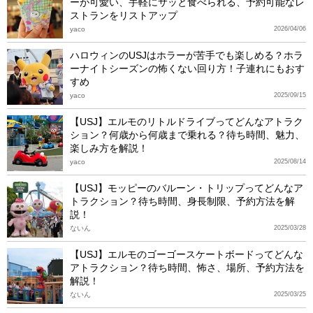
ーが可愛い、手軽にサッと食べられる、予約可能なレ
ストランをリストアップ
yaco
2026/04/06
ハロウィンのUSJはホラーが苦手でも楽しめる？ホラ
ーナイトシーズンの怖くない回り方！子連れにもおす
すめ
yaco
2025/09/15
【USJ】エルモのリトルドライブってどんなアトラク
ション？何歳から何歳まで乗れる？待ち時間、魅力、
楽しみ方を解説！
yaco
2025/08/14
【USJ】モッピーのバルーン・トリップってどんなア
トラクション？待ち時間、身長制限、予約方法を解
説！
ないん
2025/03/28
【USJ】エルモのゴーゴースケートボードってどんな
アトラクション？待ち時間、怖さ、場所、予約方法を
解説！
ないん
2025/03/25