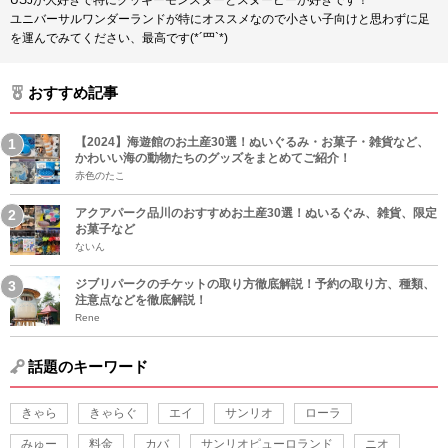
USJが大好きで特にクッキーモンスターとスヌーピーが好きです！
ユニバーサルワンダーランドが特にオススメなので小さい子向けと思わずに足
を運んでみてください、最高です(*´罒`*)
おすすめ記事
【2024】海遊館のお土産30選！ぬいぐるみ・お菓子・雑貨など、
かわいい海の動物たちのグッズをまとめてご紹介！
赤色のたこ
アクアパーク品川のおすすめお土産30選！ぬいるぐみ、雑貨、限定
お菓子など
ないん
ジブリパークのチケットの取り方徹底解説！予約の取り方、種類、
注意点などを徹底解説！
Rene
話題のキーワード
きゃら
きゃらぐ
エイ
サンリオ
ローラ
みゅー
料金
カバ
サンリオピューロランド
ニオ