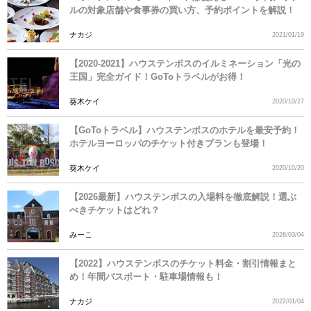
ルの対象店舗や食事券の買い方、予約ポイントを解説！
ナカジ
2021/01/19
【2020-2021】ハウステンボスのイルミネーション「光の
王国」完全ガイド！GoToトラベルがお得！
葵木ケイ
2020/10/27
【GoToトラベル】ハウステンボスのホテルを最安予約！
ホテルヨーロッパのチケット付きプランも登場！
葵木ケイ
2020/10/20
【2026最新】ハウステンボスの入場料を徹底解説！選ぶ
べきチケットはどれ？
みーこ
2026/03/04
【2022】ハウステンボスのチケット料金・割引情報まと
め！年間パスポート・駐車場情報も！
ナカジ
2022/01/04