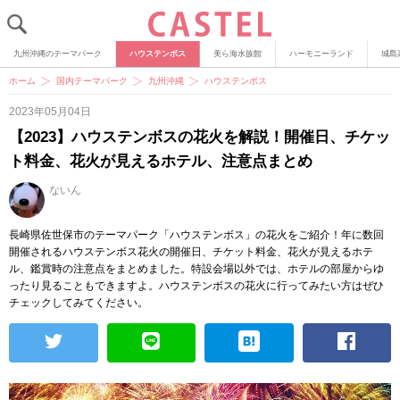
九州沖縄のテーマパーク
ハウステンボス
美ら海水族館
ハーモニーランド
城島
ホーム
国内テーマパーク
九州沖縄
ハウステンボス
2023年05月04日
【2023】ハウステンボスの花火を解説！開催日、チケッ
ト料金、花火が見えるホテル、注意点まとめ
ないん
長崎県佐世保市のテーマパーク「ハウステンボス」の花火をご紹介！年に数回
開催されるハウステンボス花火の開催日、チケット料金、花火が見えるホテ
ル、鑑賞時の注意点をまとめました。特設会場以外では、ホテルの部屋からゆ
ったり見ることもできますよ。ハウステンボスの花火に行ってみたい方はぜひ
チェックしてみてください。