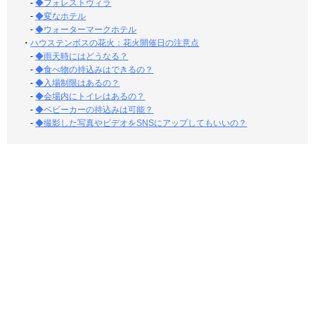
-
◆フォレストヴィラ
-
◆変なホテル
-
◆ウォーターマークホテル
・
ハウステンボスの花火：花火開催日の注意点
-
◆雨天時にはどうなる？
-
◆食べ物の持込みはできるの？
-
◆入場制限はあるの？
-
◆会場内にトイレはあるの？
-
◆ベビーカーの持込みは可能？
-
◆撮影した写真やビデオをSNSにアップしてもいいの？