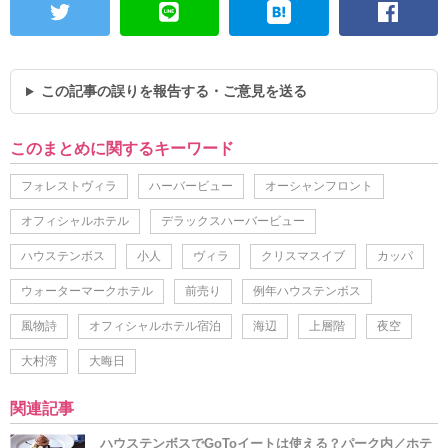
この記事の誤りを報告する・ご意見を送る
このまとめに関するキーワード
フォレストヴィラ
ハーバービュー
オーシャンフロント
オフィシャルホテル
デラックスハーバービュー
ハウステンボス
小人
ヴィラ
クリスマスイブ
カッパ
ウォーターマークホテル
前売り
例年ハウステンボス
風物詩
オフィシャルホテル宿泊
海辺
上層階
夜空
大村湾
大晦日
関連記事
ハウステンボスでGoToイートは使える？パーク内／ホテ