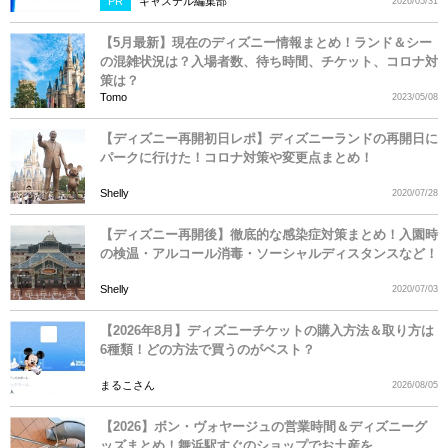
PR
キャステル編集部
2026/05/31
【5月最新】現在のディズニー情報まとめ！ランド＆シー
の混雑状況は？入場者数、待ち時間、チケット、コロナ対
策は？
Tomo
2023/05/08
【ディズニー再開初日レポ】ディズニーランドの再開日に
パークに行けた！コロナ対策や変更点まとめ！
Shelly
2020/07/28
【ディズニー再開後】徹底的な感染症対策まとめ！入園時
の検温・アルコール消毒・ソーシャルディスタンスなど！
Shelly
2020/07/03
【2026年8月】ディズニーチケットの購入方法＆取り方は
6種類！どの方法で買うのがベスト？
まるこさん
2026/08/05
【2026】ボン・ヴォヤージュの営業時間＆ディズニーグ
ッズまとめ！舞浜駅すぐのショップでお土産を