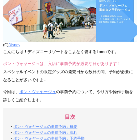
(C)
Disney
こんにちは！ディズニーリゾートをこよなく愛するTomoです。
ボン・ヴォヤージュは、入店に事前予約が必要な日があります！
スペシャルイベントの限定グッズの発売日から数日の間、予約が必要に
なることが多いですよ♪
今回は、
ボン・ヴォヤージュ
の事前予約について、やり方や操作手順を
詳しくご紹介します。
目次
・
ボン・ヴォヤージュの事前予約：概要
・
ボン・ヴォヤージュの事前予約：流れ
・
ボン・ヴォヤージュの事前予約：予約手順