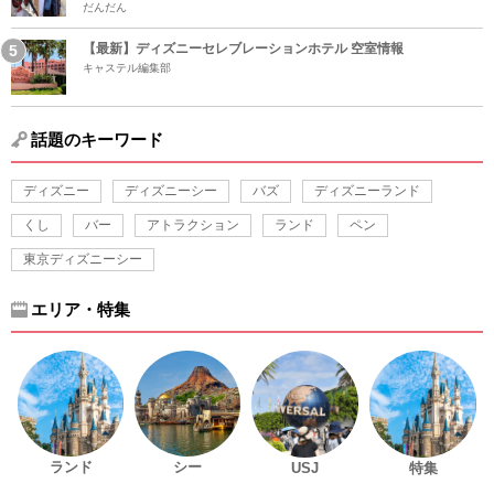
だんだん
【最新】ディズニーセレブレーションホテル 空室情報
キャステル編集部
話題のキーワード
ディズニー
ディズニーシー
バズ
ディズニーランド
くし
バー
アトラクション
ランド
ペン
東京ディズニーシー
エリア・特集
ランド
シー
USJ
特集