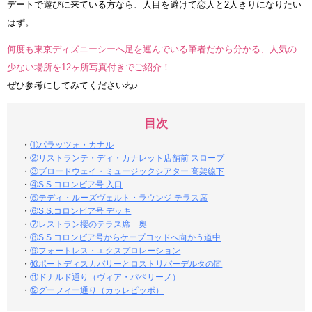
デートで遊びに来ている方なら、人目を避けて恋人と2人きりになりたい
はず。
何度も東京ディズニーシーへ足を運んでいる筆者だから分かる、人気の
少ない場所を12ヶ所写真付きでご紹介！
ぜひ参考にしてみてくださいね♪
目次
・
①パラッツォ・カナル
・
②リストランテ・ディ・カナレット店舗前 スロープ
・
③ブロードウェイ・ミュージックシアター 高架線下
・
④S.S.コロンビア号 入口
・
⑤テディ・ルーズヴェルト・ラウンジ テラス席
・
⑥S.S.コロンビア号 デッキ
・
⑦レストラン櫻のテラス席 奥
・
⑧S.S.コロンビア号からケープコッドへ向かう道中
・
⑨フォートレス・エクスプロレーション
・
⑩ポートディスカバリーとロストリバーデルタの間
・
⑪ドナルド通り（ヴィア・パペリーノ）
・
⑫グーフィー通り（カッレピッポ）