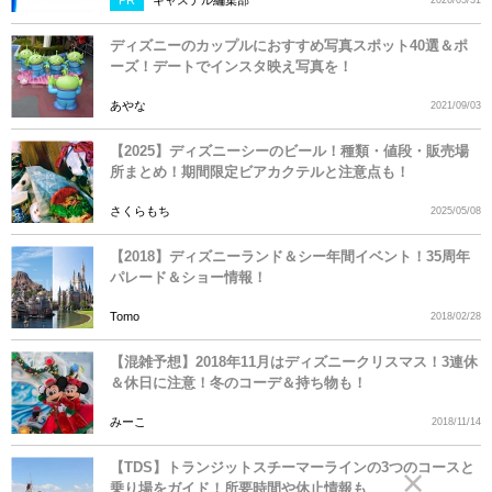
PR
キャステル編集部
2026/05/31
ディズニーのカップルにおすすめ写真スポット40選＆ポ
ーズ！デートでインスタ映え写真を！
あやな
2021/09/03
【2025】ディズニーシーのビール！種類・値段・販売場
所まとめ！期間限定ビアカクテルと注意点も！
さくらもち
2025/05/08
【2018】ディズニーランド＆シー年間イベント！35周年
パレード＆ショー情報！
Tomo
2018/02/28
【混雑予想】2018年11月はディズニークリスマス！3連休
＆休日に注意！冬のコーデ＆持ち物も！
みーこ
2018/11/14
【TDS】トランジットスチーマーラインの3つのコースと
乗り場をガイド！所要時間や休止情報も