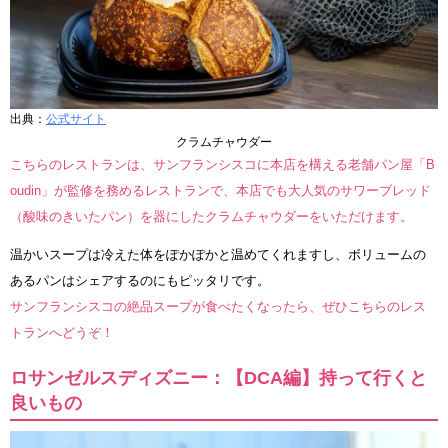
出典：
公式サイト
クラムチャウダー
こちらのレストランは、サンフランシスコに本店を構える老舗パン屋「B
oudin」が監修を務めるレストランで、本店でも大人気のサワーブレッド
（酸味のきいたパン）を器にしたクラムチャウダーをいただけます。
温かいスープは冷えた体をぽかぽかと温めてくれますし、ボリュームの
あるパンはシェアするのにもピッタリです。
サンフランシスコの絶品スープが食べたくなったら、ぜひこちらのレス
トランへどうぞ！
ロサンゼルスディズニー：【DCA編】持って行くと
良いもの