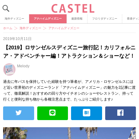
海外ディズニー
アナハイムディズニー
最新情報
フロリダディズニー
香港ディ
ホーム
海外ディズニー
アナハイムディズニー
2019年10月11日
【2019】ロサンゼルスディズニー旅行記！カリフォルニ
ア・アドベンチャー編！アトラクション＆ショーなど！
Melody
過去に年パスを保持していた経験を持つ筆者が、アメリカ・ロサンゼルスにほ
ど近い世界初のディズニーランド「アナハイムディズニー」の魅力を2記事に渡
って、徹底解説！おすすめの回り方やイチオシのショーやレストラン、持って
行くと便利な持ち物から各種注意点まで、たっぷりご紹介します♪