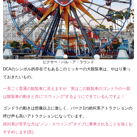
ピクサー・パル・ア・ラウンド
DCAのシンボル的存在でもあるこのミッキーの大観覧車は、やはり乗っ
ておきたいもの。
一見ごく普通の観覧車に見えますが、実はこの観覧車のゴンドラの一部
は観覧車の動きと共に“スウィング”するようにできているんですよ！
ゴンドラの動きは想像以上に激しく、パーク1の絶叫系アトラクションの
呼び声も高いアトラクションになっています。
絶叫系が苦手な方は“ノン・スウィング”タイプに乗車されることを強くお
すすめします(笑)