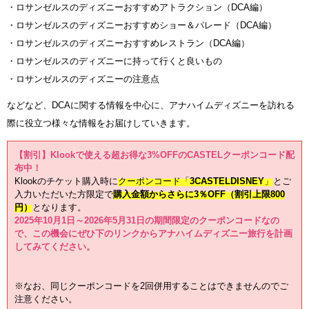
・ロサンゼルスのディズニーおすすめアトラクション（DCA編）
・ロサンゼルスのディズニーおすすめショー＆パレード（DCA編）
・ロサンゼルスのディズニーおすすめレストラン（DCA編）
・ロサンゼルスのディズニーに持って行くと良いもの
・ロサンゼルスのディズニーの注意点
などなど、DCAに関する情報を中心に、アナハイムディズニーを訪れる
際に役立つ様々な情報をお届けしていきます。
【割引】Klookで使える超お得な3%OFFのCASTELクーポンコード配
布中！
Klookのチケット購入時に
クーポンコード「
3CASTELDISNEY
」
とご
入力いただいた方限定で
購入金額からさらに3％OFF（割引上限800
円）
となります。
2025年10月1日～2026年5月31日の期間限定のクーポンコードなの
で、この機会にぜひ下のリンクからアナハイムディズニー旅行を計画
してみてください。
※なお、同じクーポンコードを2回併用することはできませんのでご
注意ください。