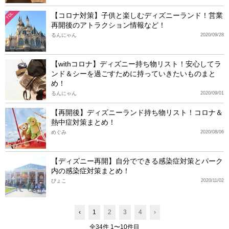
【コロナ対策】子供と楽しむディズニーランド！営業
TDL
再開後のアトラクション情報など！
るんにゃん
2020/09/28
【withコロナ】ディズニー持ち物リスト！安心してラ
ンド＆シーを過ごすために持っていきたいものまと
め！
るんにゃん
2020/09/01
【再開後】ディズニーランド持ち物リスト！コロナ＆
熱中症対策まとめ！
めぐみ
2020/08/06
【ディズニー再開】自分でできる感染症対策とパーク
内の感染症対策まとめ！
ぴょこ
2020/11/02
‹
1
2
3
4
›
全34件 1〜10件目