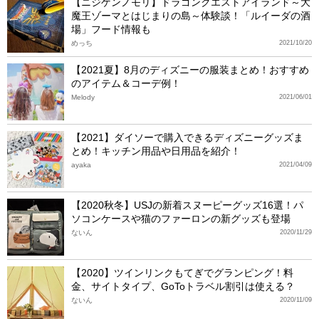
【ニジゲンノモリ】ドラゴンクエストアイランド～大
魔王ゾーマとはじまりの島～体験談！「ルイーダの酒
場」フード情報も
めっち
2021/10/20
【2021夏】8月のディズニーの服装まとめ！おすすめ
のアイテム＆コーデ例！
Melody
2021/06/01
【2021】ダイソーで購入できるディズニーグッズま
とめ！キッチン用品や日用品を紹介！
ayaka
2021/04/09
【2020秋冬】USJの新着スヌーピーグッズ16選！パ
ソコンケースや猫のファーロンの新グッズも登場
ないん
2020/11/29
【2020】ツインリンクもてぎでグランピング！料
金、サイトタイプ、GoToトラベル割引は使える？
ないん
2020/11/09