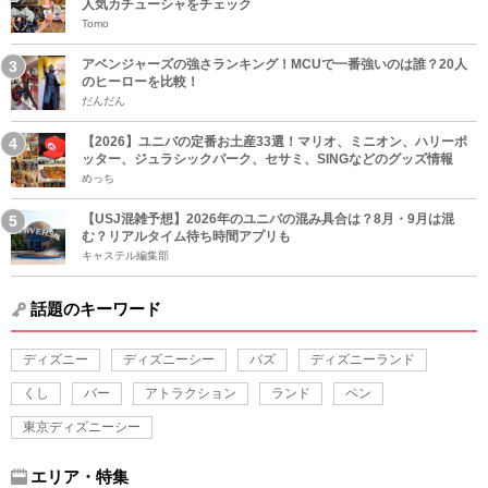
人気カチューシャをチェック
Tomo
アベンジャーズの強さランキング！MCUで一番強いのは誰？20人
のヒーローを比較！
だんだん
【2026】ユニバの定番お土産33選！マリオ、ミニオン、ハリーポ
ッター、ジュラシックパーク、セサミ、SINGなどのグッズ情報
めっち
【USJ混雑予想】2026年のユニバの混み具合は？8月・9月は混
む？リアルタイム待ち時間アプリも
キャステル編集部
話題のキーワード
ディズニー
ディズニーシー
バズ
ディズニーランド
くし
バー
アトラクション
ランド
ペン
東京ディズニーシー
エリア・特集