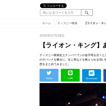
ホーム
ディズニー映画
【ライオン・キ
2026年07月28日
【ライオン・キング】
ディズニー映画史上ナンバーワンの金字塔を次々と
のサバンナを舞台に、生と死などを教えられる深い
想をまとめてみました。
Twitter
LINE
Bookmark!