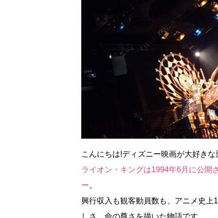
こんにちは!ディズニー映画が大好きな
ライオン・キングは1994年6月に公
ー
。
興行収入も観客動員数も、アニメ史上
しさ、命の尊さを描いた物語です。