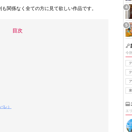
別も関係なく全ての方に見て欲しい作品です。
目次
今
バレ）
エ