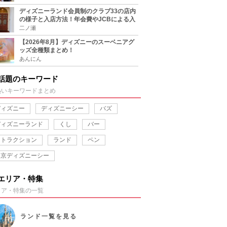
ディズニーランド会員制のクラブ33の店内
の様子と入店方法！年会費やJCBによる入
り方も
二ノ瀬
【2026年8月】ディズニーのスーベニアグ
ッズ全種類まとめ！
あんにん
話題のキーワード
熱いキーワードまとめ
ディズニー
ディズニーシー
バズ
ディズニーランド
くし
バー
アトラクション
ランド
ペン
東京ディズニーシー
エリア・特集
リア・特集の一覧
ランド
一覧を見る