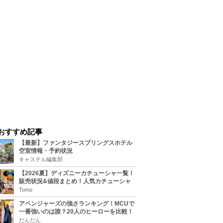
おすすめ記事
【最新】ファンタジースプリングスホテル
空室情報・予約状況
キャステル編集部
【2026夏】ディズニーカチューシャ一覧！
販売状況&値段まとめ！人気カチューシャ
をチェック
Tomo
アベンジャーズの強さランキング！MCUで
一番強いのは誰？20人のヒーローを比較！
だんだん