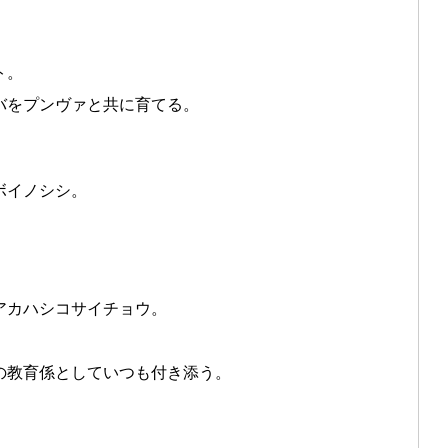
ト。
バをプンヴァと共に育てる。
ボイノシシ。
アカハシコサイチョウ。
。
の教育係としていつも付き添う。