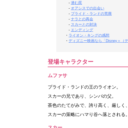
-
潜む罠
-
オアシスでの出会い
-
プライド・ランドの荒廃
-
ナラとの再会
-
スカーとの対決
-
エンディング
・
ライオン・キングの感想
・
ディズニー映画なら「Disney＋
登場キャラクター
ムファサ
プライド・ランドの王のライオン。
スカーの兄であり、シンバの父。
茶色のたてがみで、誇り高く、厳しく
スカーの策略にハマり谷へ落とされる
スカー