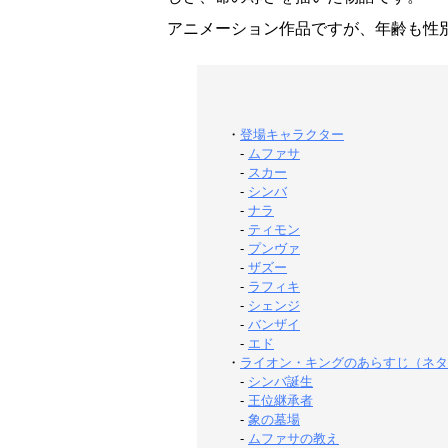
アニメーション作品ですが、年齢も性
・
登場キャラクター
-
ムファサ
-
スカー
-
シンバ
-
ナラ
-
ティモン
-
プンヴァ
-
ザズー
-
ラフィキ
-
シェンジ
-
バンザイ
-
エド
・
ライオン・キングのあらすじ（ネタ
-
シンバ誕生
-
王位継承者
-
象の墓場
-
ムファサの教え