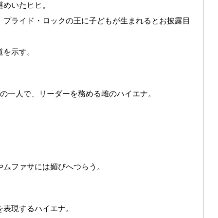
謎めいたヒヒ。
、プライド・ロックの王に子どもが生まれるとお披露目
道を示す。
ちの一人で、リーダーを務める雌のハイエナ。
。
。
やムファサには媚びへつらう。
を表現するハイエナ。