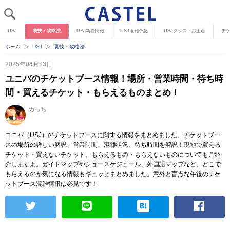
USJ
裏技・攻略法
USJ新着情報
USJ混雑予想
USJグッズ・お土産
チ
ホーム
USJ
裏技・攻略法
2025年04月23日
ユニバのチケットブース情報！場所・営業時間・待ち時
間・買えるチケット・もらえるものまとめ！
めっち
ユニバ（USJ）のチケットブースに関する情報をまとめました。チケットブー
スの場所の詳しい解説、営業時間、混雑状況、待ち時間を解説！現地で買える
チケット・買えないチケット、もらえるもの・もらえないものについてもご紹
介しますよ。ガイドマップやショースケジュール、外国語マップなど、どこで
もらえるのか気になる情報もギュッとまとめました。意外と盲点な午後のチケ
ットブース混雑情報は必見です！