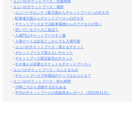
・
ユニバのチケットブース：営業時間
・
ユニバのチケットブース：場所
-
ユニバーサルシティ駅方面からチケットブースへの行き方
-
駐車場方面からチケットブースへの行き方
-
チケットブースまでは駐車場側からのアクセスが良い
-
空いているブースに並ぼう
-
入場門はチケットブースすぐ裏
-
入場ゲートは左右どこからでも入場可能
-
ユニバのチケットブース：買えるチケット
-
チケットブースで買えないチケット
-
チケットブース限定販売のチケット
-
引き換えが必要なチケットもチケットブースへ
・
ユニバのチケットブース：もらえるもの
-
チケットブースで外国語のマップはもらえる？
・
ユニバのチケットブース：待ち時間
-
15時ごろから混雑する日もある
-
平日のチケットブースの混雑具合レポート（2022年11月）