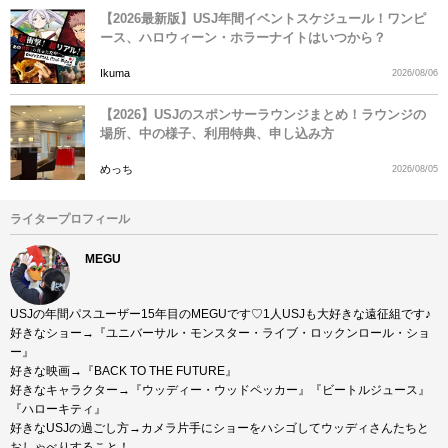
【2026最新版】USJ年間イベントスケジュール！ワンピ
ース、ハロウィーン・ホラーナイトはいつから？
Ikuma
2026/08/06
【2026】USJのスポンサーラウンジまとめ！ラウンジの
場所、中の様子、利用特典、申し込み方
めっち
2026/08/05
ライタープロフィール
MEGU
USJの年間パスユーザー15年目のMEGUです♡1人USJも大好きな遠征組です♪
好きなショー→『ユニバーサル・モンスター・ライブ・ロックンロール・ショ
ー』
好きな映画→『BACK TO THE FUTURE』
好きなキャラクター→『ウッディー・ウッドペッカー』『ビートルジュース』
『ハローキティ』
好きなUSJの過ごし方→カメラ片手にショーをハシゴしてウッディさんたちと
おしゃべりすること！