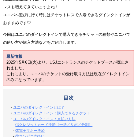
レスも増えてきていますよね！
ユニバへ遊びに行く時にはチケットレスで入場できるダイレクトインが
おすすめです♡
今回はユニバのダイレクトインで購入できるチケットの種類やユニバで
の使い方や購入方法などをご紹介します。
最新情報
2025年5月6日(火)より、USJエントランスのチケットブースが廃止さ
れました。
これにより、ユニバのチケットの受け取り方法は現在ダイレクトイン
のみになっています。
目次
・
ユニバのダイレクトインとは？
・
ユニバのダイレクトイン：購入できるチケット
・
ユニバのダイレクトイン：支払い方法
-
①クレジットカード決済（一括／リボ／分割）
-
②電子マネー決済
-
③コンビニ支払い