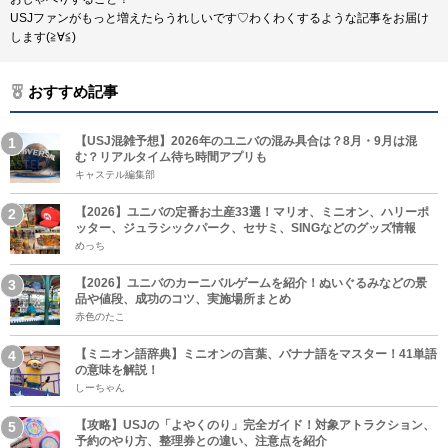
USJファンがもっと増えたらうれしいです♡わくわくするような記事をお届け
します(≧∀≦)
おすすめ記事
【USJ混雑予想】2026年のユニバの混み具合は？8月・9月は混
む？リアルタイム待ち時間アプリも
キャステル編集部
【2026】ユニバの定番お土産33選！マリオ、ミニオン、ハリーポ
ッター、ジュラシックパーク、セサミ、SINGなどのグッズ情報
めっち
【2026】ユニバのカーニバルゲームを紹介！ぬいぐるみなどの景
品や値段、成功のコツ、実施場所まとめ
赤色のたこ
【ミニオン語辞典】ミニオンの言葉、バナナ語をマスター！41単語
の意味を解説！
しーちゃん
【攻略】USJの「よやくのり」完全ガイド！対象アトラクション、
予約のやり方、整理券との違い、注意点を紹介