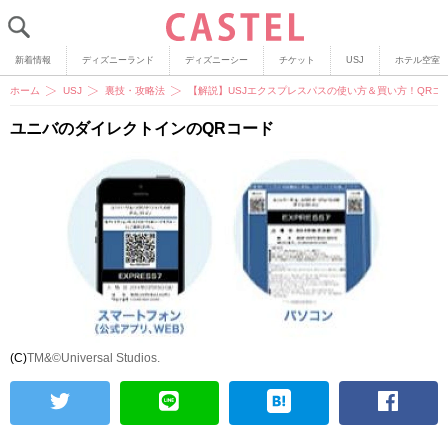
新着情報
ディズニーランド
ディズニーシー
チケット
USJ
ホテル空室
ホーム
USJ
裏技・攻略法
【解説】USJエクスプレスパスの使い方＆買い方！QR
ユニバのダイレクトインのQRコード
(C)
TM&©Universal Studios.