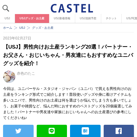
USJ
USJグッズ・お土産
USJ新着情報
USJ混雑予想
チケット
USJ写
ホーム
USJ
グッズ・お土産
2023年02月27日
【USJ】男性向けお土産ランキング20選！パートナー・
お父さん・おじいちゃん・男友達にもおすすめなユニバ
グッズを紹介！
赤色のたこ
今回は、ユニバーサル・スタジオ・ジャパン（ユニバ）で買える男性向けのお
土産をランキング形式でご紹介します！普段使いグッズや身に着けアイテムも
多いユニバで、男性向けのお土産は何を選ぼうか悩んでしまう方も多いでしょ
う。お菓子や雑貨など、悩んだ時におすすめのベストグッズを20個厳選してみ
ました！パートナーや男友達や家族におじいちゃんへのお土産選びの参考にし
てくださいね♪