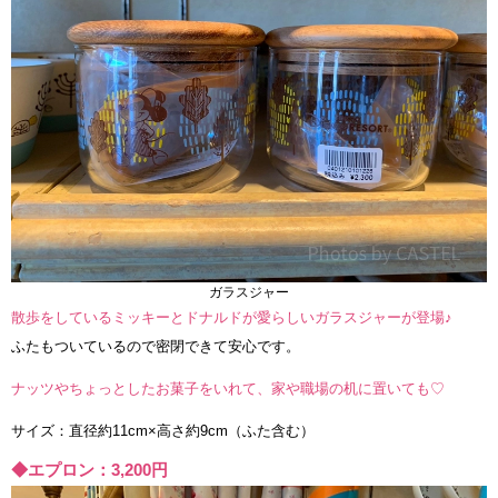
ガラスジャー
散歩をしているミッキーとドナルドが愛らしいガラスジャーが登場♪
ふたもついているので密閉できて安心です。
ナッツやちょっとしたお菓子をいれて、家や職場の机に置いても♡
サイズ：直径約11cm×高さ約9cm（ふた含む）
◆エプロン：3,200円