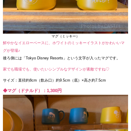
マグ（ミッキー）
鮮やかなイエローベースに、ホワイトのミッキーイラストがかわいいマ
グが登場♪
後ろ側には「Tokyo Disney Resorts」という文字が入ったマグです。
家でも職場でも、使いたいシンプルなデザインが素敵ですね♡
サイズ：直径約8cm（飲み口）約9.5cm（底）×高さ約7.5cm
◆マグ（ドナルド）：1,300円