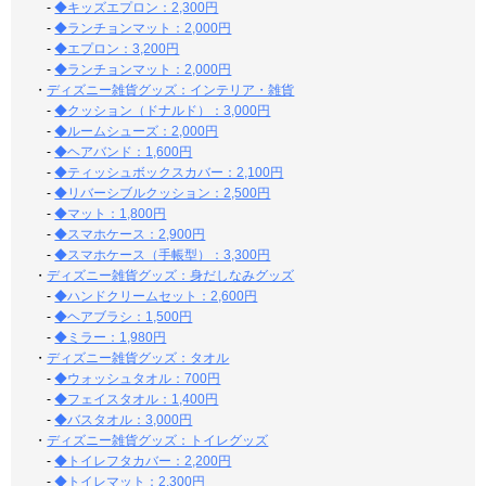
-
◆キッズエプロン：2,300円
-
◆ランチョンマット：2,000円
-
◆エプロン：3,200円
-
◆ランチョンマット：2,000円
・
ディズニー雑貨グッズ：インテリア・雑貨
-
◆クッション（ドナルド）：3,000円
-
◆ルームシューズ：2,000円
-
◆ヘアバンド：1,600円
-
◆ティッシュボックスカバー：2,100円
-
◆リバーシブルクッション：2,500円
-
◆マット：1,800円
-
◆スマホケース：2,900円
-
◆スマホケース（手帳型）：3,300円
・
ディズニー雑貨グッズ：身だしなみグッズ
-
◆ハンドクリームセット：2,600円
-
◆ヘアブラシ：1,500円
-
◆ミラー：1,980円
・
ディズニー雑貨グッズ：タオル
-
◆ウォッシュタオル：700円
-
◆フェイスタオル：1,400円
-
◆バスタオル：3,000円
・
ディズニー雑貨グッズ：トイレグッズ
-
◆トイレフタカバー：2,200円
-
◆トイレマット：2,300円