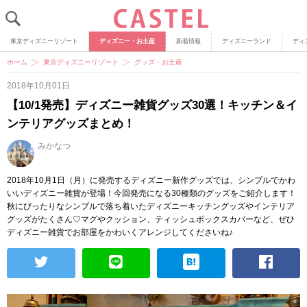
東京ディズニーリゾート
ディズニー・お土産
新着情報
ディズニーランド
ディ
ホーム
東京ディズニーリゾート
グッズ・お土産
2018年10月01日
【10/1発売】ディズニー雑貨グッズ30選！キッチン＆イ
ンテリアグッズまとめ！
みかなつ
2018年10月1日（月）に発売するディズニー新作グッズでは、シンプルでかわ
いいディズニー雑貨が登場！今回発売になる30種類のグッズをご紹介します！
秋にぴったりなシンプルで落ち着いたディズニーキッチングッズやインテリア
グッズがたくさん♡マグやクッション、ティッシュボックスカバーなど、ぜひ
ディズニー雑貨でお部屋をかわいくアレンジしてくださいね♪