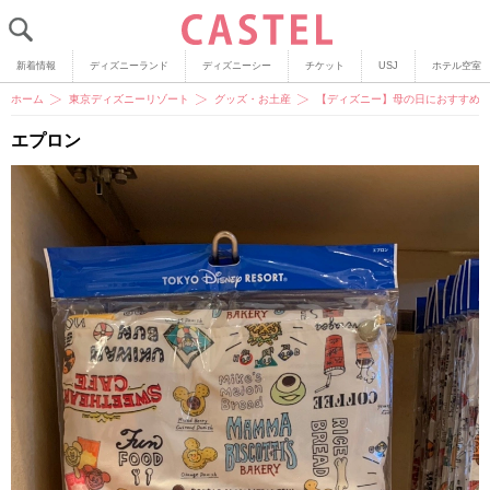
新着情報
ディズニーランド
ディズニーシー
チケット
USJ
ホテル空室
ホーム
東京ディズニーリゾート
グッズ・お土産
【ディズニー】母の日におすすめの
エプロン