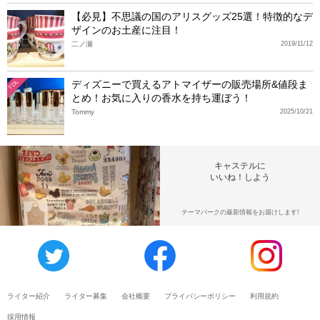
【必見】不思議の国のアリスグッズ25選！特徴的なデ
ザインのお土産に注目！
二ノ瀬
2019/11/12
ディズニーで買えるアトマイザーの販売場所&値段ま
TDL
とめ！お気に入りの香水を持ち運ぼう！
Tommy
2025/10/21
キャステルに
いいね！しよう
テーマパークの最新情報をお届けします!
ライター紹介
ライター募集
会社概要
プライバシーポリシー
利用規約
採用情報