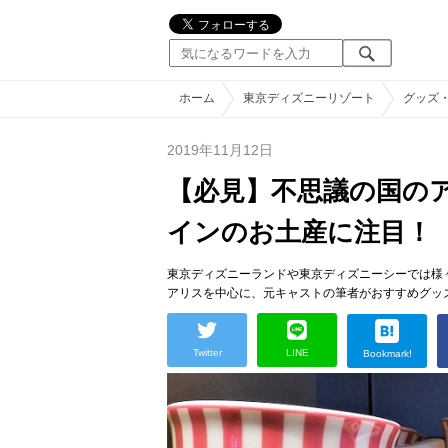
ホーム
東京ディズニーリゾート
グッズ
2019年11月12日
【必見】不思議の国のア
インのお土産に注目！
東京ディズニーランドや東京ディズニーシーでは様
アリスを中心に、元キャストの筆者がおすすめグッ
Twitter
LINE
Bookmark!