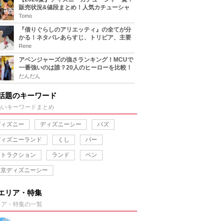
販売状況&値段まとめ！人気カチューシャ
をチェック
Tomo
『借りぐらしのアリエッティ』の全てが分
かる！ネタバレあらすじ、トリビア、主要
キャラまとめ！
Rene
アベンジャーズの強さランキング！MCUで
一番強いのは誰？20人のヒーローを比較！
だんだん
話題のキーワード
熱いキーワードまとめ
ディズニー
ディズニーシー
バズ
ディズニーランド
くし
バー
アトラクション
ランド
ペン
東京ディズニーシー
エリア・特集
リア・特集の一覧