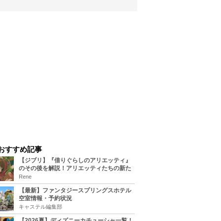
おすすめ記事
【ジブリ】『借りぐらしのアリエッティ』
のその後を解説！アリエッティたちの新た
な住処は？翔の病気は治る？
Rene
【最新】ファンタジースプリングスホテル
空室情報・予約状況
キャステル編集部
【2026夏】ディズニーカチューシャ一覧！