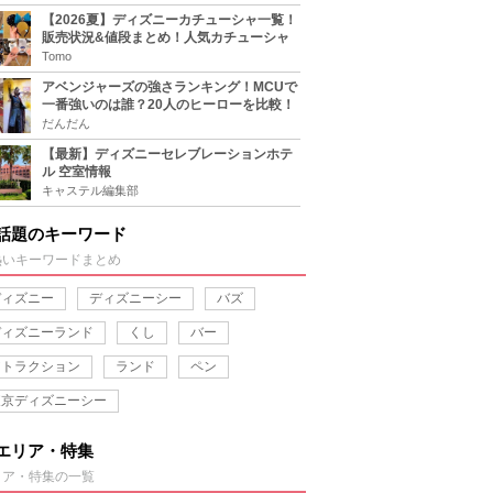
【2026夏】ディズニーカチューシャ一覧！
販売状況&値段まとめ！人気カチューシャ
をチェック
Tomo
アベンジャーズの強さランキング！MCUで
一番強いのは誰？20人のヒーローを比較！
だんだん
【最新】ディズニーセレブレーションホテ
ル 空室情報
キャステル編集部
話題のキーワード
熱いキーワードまとめ
ディズニー
ディズニーシー
バズ
ディズニーランド
くし
バー
アトラクション
ランド
ペン
東京ディズニーシー
エリア・特集
リア・特集の一覧