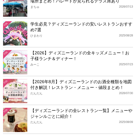
場所まとめ！パレードが見られるテラス席あり
まちゅ
2026/07/13
学生必見？ディズニーランドの安いレストランおすす
TDL
め7選
ひまわり
2025/08/28
【2026】ディズニーランドの全キッズメニュー！お
TDL
子様ランチ＆ディナー！
みーこ
2025/07/23
【2026年8月】ディズニーランドのお酒全種類を地図
TDL
付き解説！レストラン・メニュー・値段まとめ！
だんだん
2026/07/30
【ディズニーランドの全レストラン一覧】メニューや
TDL
ジャンルごとに紹介！
だんだん
2025/08/09