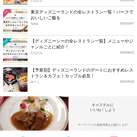
だんだん
2026/05/29
東京ディズニーランドの全レストラン一覧！パークで
TDL
おいしいご飯を
Tomo
2025/10/07
【ディズニーシーの全レストラン一覧】メニューやジ
TDS
ャンルごとに紹介！
だんだん
2025/08/23
【予算別】ディズニーランドのデートにおすすめレス
トラン＆カフェ！カップル必見！
みーこ
2022/05/18
キャステルに
いいね！しよう
テーマパークの最新情報をお届けします!