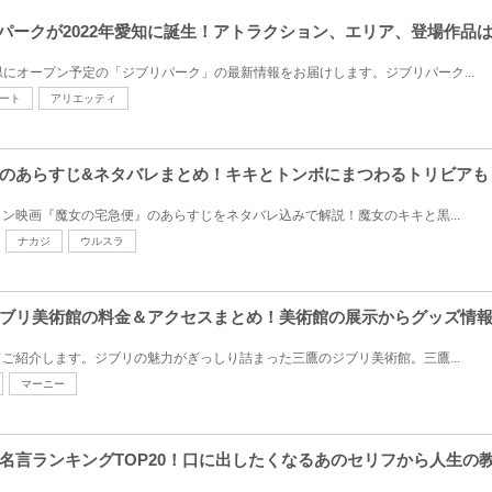
ブリパークが2022年愛知に誕生！アトラクション、エリア、登場作品
知県にオープン予定の「ジブリパーク」の最新情報をお届けします。ジブリパーク...
ート
アリエッティ
のあらすじ&ネタバレまとめ！キキとトンボにまつわるトリビアも
ン映画『魔女の宅急便』のあらすじをネタバレ込みで解説！魔女のキキと黒...
ナカジ
ウルスラ
ブリ美術館の料金＆アクセスまとめ！美術館の展示からグッズ情
ご紹介します。ジブリの魅力がぎっしり詰まった三鷹のジブリ美術館。三鷹...
マーニー
名言ランキングTOP20！口に出したくなるあのセリフから人生の