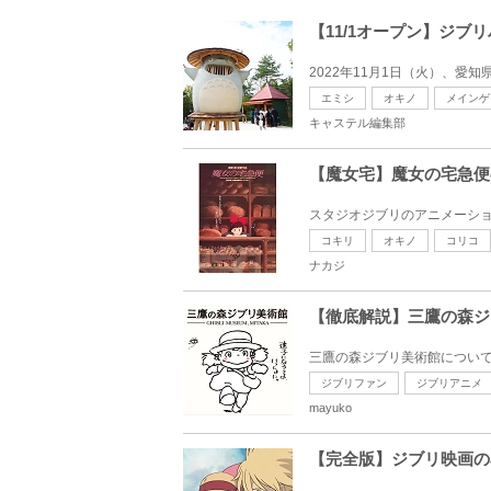
【11/1オープン】ジ
2022年11月1日（火）、愛
エミシ
オキノ
メインゲ
キャステル編集部
【魔女宅】魔女の宅急便
スタジオジブリのアニメーショ
コキリ
オキノ
コリコ
ナカジ
【徹底解説】三鷹の森ジ
三鷹の森ジブリ美術館について
ジブリファン
ジブリアニメ
mayuko
【完全版】ジブリ映画の