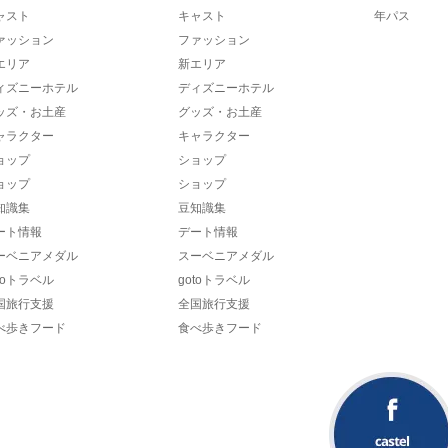
ャスト
キャスト
年パス
ァッション
ファッション
エリア
新エリア
ィズニーホテル
ディズニーホテル
ッズ・お土産
グッズ・お土産
ャラクター
キャラクター
ョップ
ショップ
ョップ
ショップ
知識集
豆知識集
ート情報
デート情報
ーベニアメダル
スーベニアメダル
toトラベル
gotoトラベル
国旅行支援
全国旅行支援
べ歩きフード
食べ歩きフード