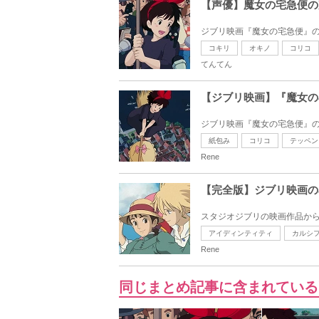
【声優】魔女の宅急便の
ジブリ映画『魔女の宅急便』の
コキリ
オキノ
コリコ
てんてん
【ジブリ映画】『魔女の
ジブリ映画『魔女の宅急便』の
紙包み
コリコ
テッペン
Rene
【完全版】ジブリ映画の
スタジオジブリの映画作品から
アイディンティティ
カルシ
Rene
同じまとめ記事に含まれている