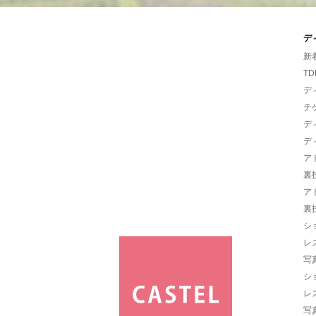
デ
新
TD
デ
チ
デ
デ
ア
裏
ア
裏
シ
レ
写
シ
レ
写