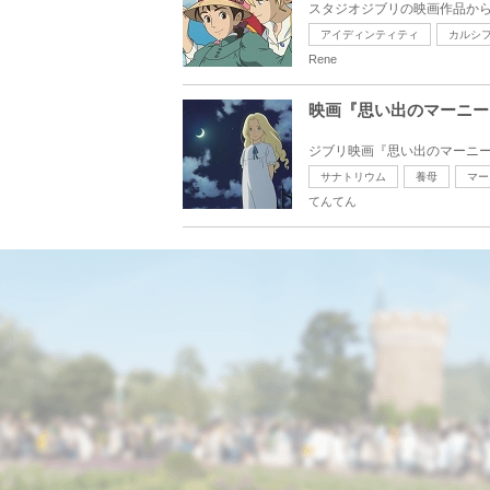
スタジオジブリの映画作品から
アイディンティティ
カルシ
Rene
映画『思い出のマーニー
ジブリ映画『思い出のマーニー
サナトリウム
養母
マー
てんてん