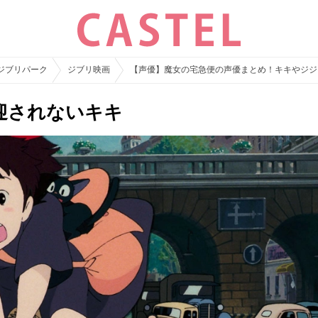
ジブリパーク
ジブリ映画
【声優】魔女の宅急便の声優まとめ！キキやジジ
迎されないキキ