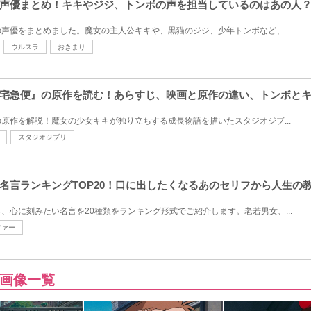
声優まとめ！キキやジジ、トンボの声を担当しているのはあの人
声優をまとめました。魔女の主人公キキや、黒猫のジジ、少年トンボなど、...
ウルスラ
おきまり
宅急便』の原作を読む！あらすじ、映画と原作の違い、トンボと
原作を解説！魔女の少女キキが独り立ちする成長物語を描いたスタジオジブ...
スタジオジブリ
名言ランキングTOP20！口に出したくなるあのセリフから人生の
、心に刻みたい名言を20種類をランキング形式でご紹介します。老若男女、...
ファー
画像一覧