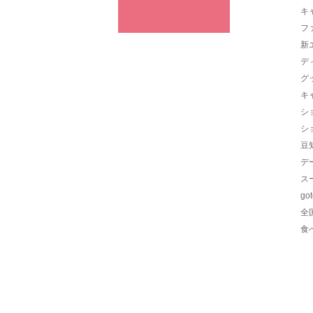
キ
フ
新
デ
グ
キ
シ
シ
豆
デ
ス
go
全
食