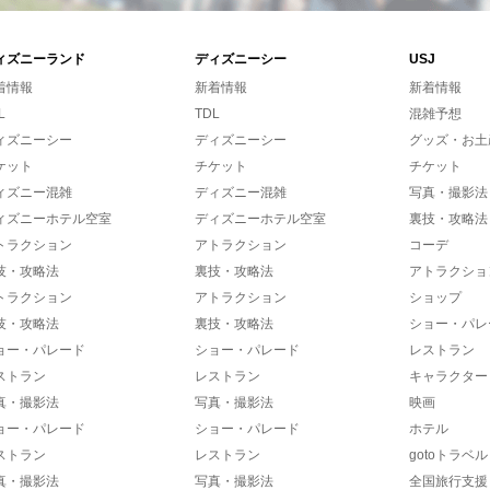
ィズニーランド
ディズニーシー
USJ
着情報
新着情報
新着情報
L
TDL
混雑予想
ィズニーシー
ディズニーシー
グッズ・お土
ケット
チケット
チケット
ィズニー混雑
ディズニー混雑
写真・撮影法
ィズニーホテル空室
ディズニーホテル空室
裏技・攻略法
トラクション
アトラクション
コーデ
技・攻略法
裏技・攻略法
アトラクショ
トラクション
アトラクション
ショップ
技・攻略法
裏技・攻略法
ショー・パレ
ョー・パレード
ショー・パレード
レストラン
ストラン
レストラン
キャラクター
真・撮影法
写真・撮影法
映画
ョー・パレード
ショー・パレード
ホテル
ストラン
レストラン
gotoトラベル
真・撮影法
写真・撮影法
全国旅行支援