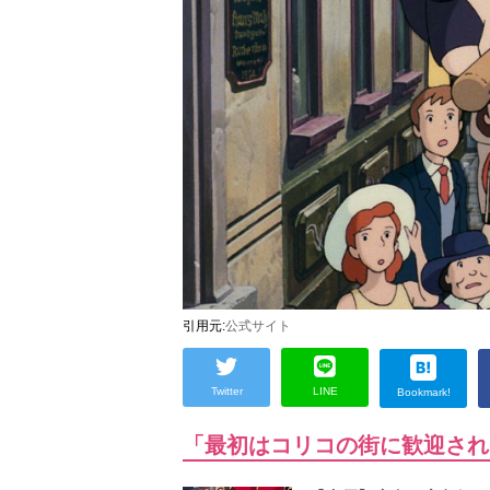
引用元:
公式サイト
Twitter
LINE
Bookmark!
「最初はコリコの街に歓迎され