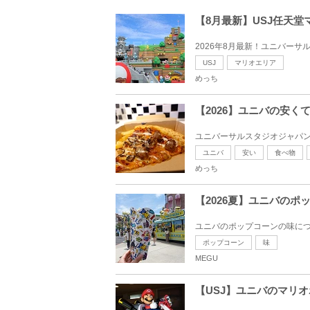
【8月最新】USJ任天
2026年8月最新！ユニバーサ
USJ
マリオエリア
めっち
【2026】ユニバの安
ユニバーサルスタジオジャパン
ユニバ
安い
食べ物
めっち
【2026夏】ユニバの
ユニバのポップコーンの味につ
ポップコーン
味
MEGU
【USJ】ユニバのマリ