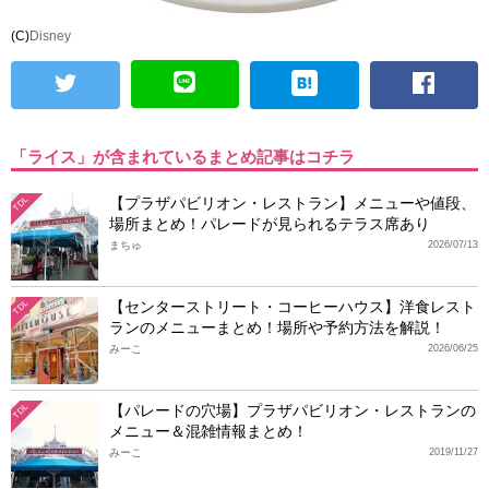
(C)
Disney
「ライス」が含まれているまとめ記事はコチラ
【プラザパビリオン・レストラン】メニューや値段、
TDL
場所まとめ！パレードが見られるテラス席あり
まちゅ
2026/07/13
【センターストリート・コーヒーハウス】洋食レスト
TDL
ランのメニューまとめ！場所や予約方法を解説！
みーこ
2026/06/25
【パレードの穴場】プラザパビリオン・レストランの
TDL
メニュー＆混雑情報まとめ！
みーこ
2019/11/27