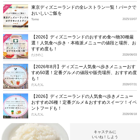
東京ディズニーランドの全レストラン一覧！パークで
TDL
おいしいご飯を
Tomo
2025/10/07
【2026】ディズニーランドのおすすめ食べ物30種厳
TDL
選！人気食べ歩き・本格派メニューの値段と場所、お
すすめ度も！
たけのこ
2026/06/03
【2026年8月】ディズニー人気食べ歩きメニューおす
すめ50選！定番グルメの値段や販売場所、おすすめ度
も！
だんだん
2026/07/31
【2026】ディズニーランドの人気食べ歩きメニュー
おすすめ26種！定番グルメ＆おすすめスイーツ！イベ
ントフードも！
だんだん
2026/06/18
キャステルに
いいね！しよう