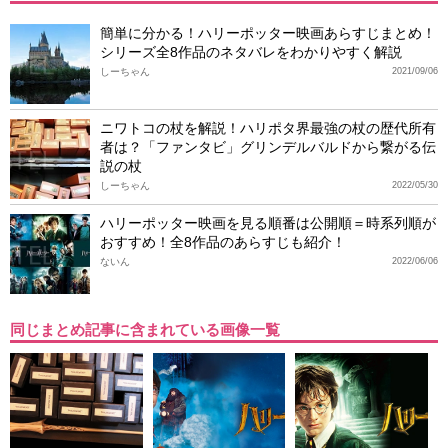
簡単に分かる！ハリーポッター映画あらすじまとめ！
シリーズ全8作品のネタバレをわかりやすく解説
しーちゃん
2021/09/06
ニワトコの杖を解説！ハリポタ界最強の杖の歴代所有
者は？「ファンタビ」グリンデルバルドから繋がる伝
説の杖
しーちゃん
2022/05/30
ハリーポッター映画を見る順番は公開順＝時系列順が
おすすめ！全8作品のあらすじも紹介！
ないん
2022/06/06
同じまとめ記事に含まれている画像一覧