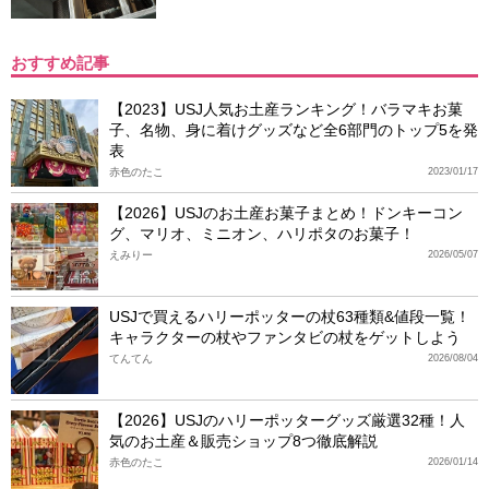
おすすめ記事
【2023】USJ人気お土産ランキング！バラマキお菓
子、名物、身に着けグッズなど全6部門のトップ5を発
表
赤色のたこ
2023/01/17
【2026】USJのお土産お菓子まとめ！ドンキーコン
グ、マリオ、ミニオン、ハリポタのお菓子！
えみりー
2026/05/07
USJで買えるハリーポッターの杖63種類&値段一覧！
キャラクターの杖やファンタビの杖をゲットしよう
てんてん
2026/08/04
【2026】USJのハリーポッターグッズ厳選32種！人
気のお土産＆販売ショップ8つ徹底解説
赤色のたこ
2026/01/14