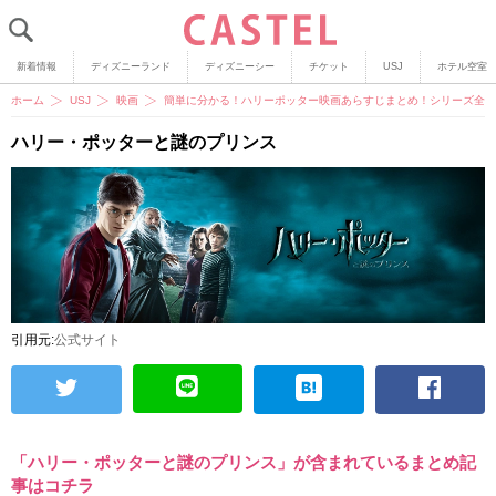
新着情報
ディズニーランド
ディズニーシー
チケット
USJ
ホテル空室
ホーム
USJ
映画
簡単に分かる！ハリーポッター映画あらすじまとめ！シリーズ全8
ハリー・ポッターと謎のプリンス
引用元:
公式サイト
「ハリー・ポッターと謎のプリンス」が含まれているまとめ記
事はコチラ