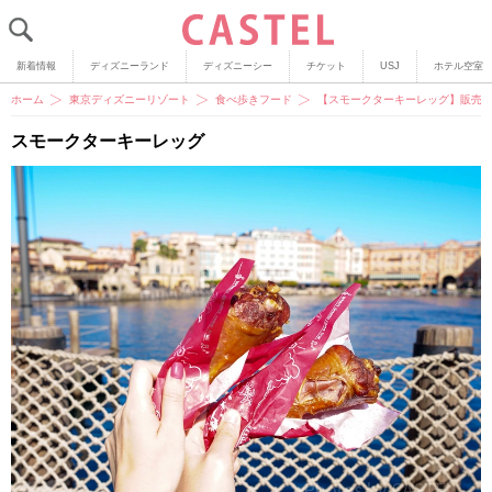
新着情報
ディズニーランド
ディズニーシー
チケット
USJ
ホテル空室
ホーム
東京ディズニーリゾート
食べ歩きフード
【スモークターキーレッグ】販売
スモークターキーレッグ