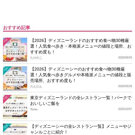
おすすめ記事
【2026】ディズニーランドのおすすめ食べ物30種厳
TDL
選！人気食べ歩き・本格派メニューの値段と場所、お
すすめ度も！
たけのこ
2026/06/03
【2026】ディズニーシーのおすすめ食べ物30種厳
TDS
選！人気食べ歩きグルメや本格派メニューの値段と販
売場所、おすすめ度も！
だんだん
2026/05/29
東京ディズニーランドの全レストラン一覧！パークで
TDL
おいしいご飯を
Tomo
2025/10/07
【ディズニーシーの全レストラン一覧】メニューやジ
TDS
ャンルごとに紹介！