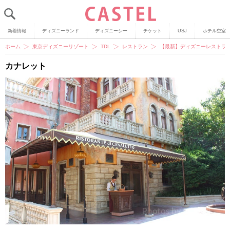
新着情報
ディズニーランド
ディズニーシー
チケット
USJ
ホテル空室
ホーム
東京ディズニーリゾート
TDL
レストラン
【最新】ディズニーレストラン
カナレット