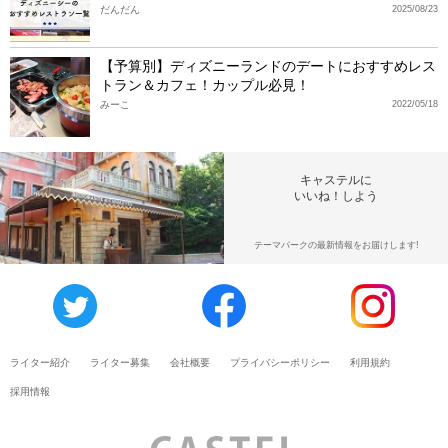
だんだん
2025/08/23
【予算別】ディズニーランドのデートにおすすめレス
トラン＆カフェ！カップル必見！
みーこ
2022/05/18
キャステルに
いいね！しよう
テーマパークの最新情報をお届けします!
ライター紹介
ライター募集
会社概要
プライバシーポリシー
利用規約
採用情報