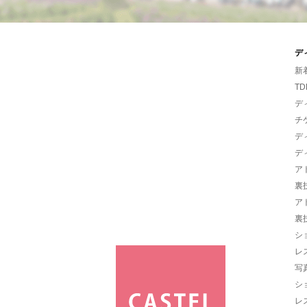
デ
新
TD
デ
チ
デ
デ
ア
裏
ア
裏
シ
レ
写
シ
レ