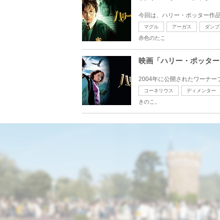
今回は、ハリー・ポッター作品
マグル
アーガス
ダンブ
赤色のたこ
映画「ハリー・ポッター
2004年に公開されたワーナ
コーネリウス
ディメンター
きのこ。