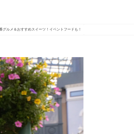
定番グルメ＆おすすめスイーツ！イベントフードも！
ディズニーランド食べ歩き