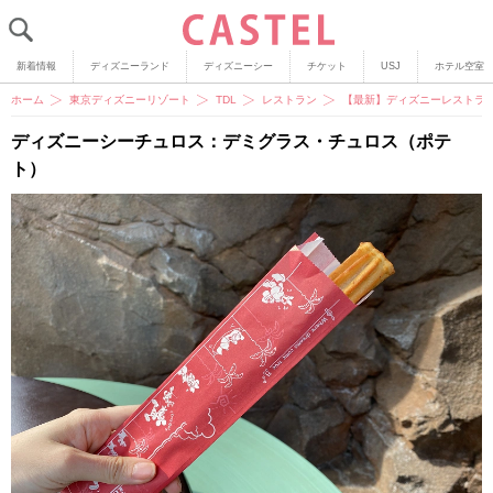
新着情報
ディズニーランド
ディズニーシー
チケット
USJ
ホテル空室
ホーム
東京ディズニーリゾート
TDL
レストラン
【最新】ディズニーレストラン
ディズニーシーチュロス：デミグラス・チュロス（ポテ
ト）