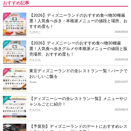
おすすめ記事
【2026】ディズニーランドのおすすめ食べ物30種厳
TDL
選！人気食べ歩き・本格派メニューの値段と場所、お
すすめ度も！
たけのこ
2026/06/03
【2026】ディズニーシーのおすすめ食べ物30種厳
TDS
選！人気食べ歩きグルメや本格派メニューの値段と販
売場所、おすすめ度も！
だんだん
2026/05/29
東京ディズニーランドの全レストラン一覧！パークで
TDL
おいしいご飯を
Tomo
2025/10/07
【ディズニーシーの全レストラン一覧】メニューやジ
TDS
ャンルごとに紹介！
だんだん
2025/08/23
【予算別】ディズニーランドのデートにおすすめレス