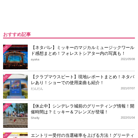
おすすめ記事
【ネタバレ】ミッキーのマジカルミュージックワール
TDL
ド感想まとめ！フォレストシアター内の写真も！
ayaka
2021/05/08
【クラブマウスビート】現地レポートまとめ！ネタバ
TDL
レあり！ショーでの使用楽曲も紹介！
だんだん
2021/07/07
【休止中】シンデレラ城前のグリーティング情報！開
TDL
催時間は？ミッキー＆フレンズが登場！
Shelly
2022/01/04
エントリー受付の当選確率を上げる方法！グリーティ
TDL