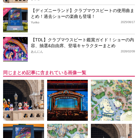
【ディズニーランド】クラブマウスビートの使用曲ま
TDL
とめ！過去ショーの楽曲も登場！
Yuriko
2025/06/17
【TDL】クラブマウスビート鑑賞ガイド！ショーの内
TDL
容、抽選&自由席、登場キャラクターまとめ
あんにん
2026/02/09
同じまとめ記事に含まれている画像一覧