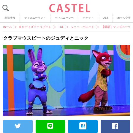
新着情報
ディズニーランド
ディズニーシー
チケット
USJ
ホテル空室
ホーム
東京ディズニーリゾート
TDL
ショー・パレード
【最新】ディズニーラ
クラブマウスビートのジュディとニック