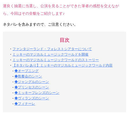
運良く抽選に当選し、公演を見ることができた筆者の感想を交えなが
ら、今回はその全貌をご紹介します♪
ネタバレを含みますので、ご注意ください。
目次
・
ファンタジーランド・フォレストシアターについて
・
ミッキーのマジカルミュージックワールドを開催
・
ミッキーのマジカルミュージックワールドのストーリー
・
【ネタバレあり】ミッキーのマジカルミュージックワールド内容
-
◆オープニング
-
◆晩餐会のシーン
-
◆ジャングルのシーン
-
◆プリンセスのシーン
-
◆ミッキーフレンズのシーン
-
◆ヴィランズのシーン
-
◆フィナーレ