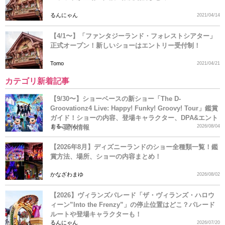
るんにゃん
2021/04/14
【4/1〜】「ファンタジーランド・フォレストシアター」
正式オープン！新しいショーはエントリー受付制！
Tomo
2021/04/21
カテゴリ新着記事
【9/30〜】ショーベースの新ショー「The D-
Groovationz4 Live: Happy! Funky! Groovy! Tour」鑑賞
ガイド！ショーの内容、登場キャラクター、DPA&エント
まるこさん
リー受付情報
2026/08/04
【2026年8月】ディズニーランドのショー全種類一覧！鑑
賞方法、場所、ショーの内容まとめ！
かなざわまゆ
2026/08/02
【2026】ヴィランズパレード「ザ・ヴィランズ・ハロウ
ィーン”Into the Frenzy”」の停止位置はどこ？パレード
ルートや登場キャラクターも！
るんにゃん
2026/07/20