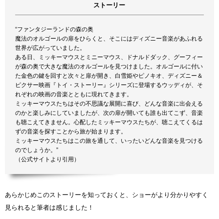
ストーリー
“ファンタジーランドの森の奥
魔法のオルゴールの扉をひらくと、そこにはディズニー音楽があふれる
世界が広がっていました。
ある日、ミッキーマウスとミニーマウス、ドナルドダック、グーフィー
が森の奥で大きな魔法のオルゴールを見つけました。オルゴールに付い
た金色の鍵を回すと次々と扉が開き、白雪姫やピノキオ、ディズニー＆
ピクサー映画『トイ・ストーリー』シリーズに登場するウッディが、そ
れぞれの映画の音楽とともに現れてきます。
ミッキーマウスたちはその不思議な展開に喜び、どんな音楽に出会える
のかと楽しみにしていましたが、次の扉が開いても誰も出てこず、音楽
も聴こえてきません。心配したミッキーマウスたちが、聴こえてくるは
ずの音楽を探すことから旅が始まります。
ミッキーマウスたちはこの旅を通して、いったいどんな音楽を見つける
のでしょうか。”
（公式サイトより引用）
あらかじめこのストーリーを知っておくと、ショーがより分かりやすく
見られると筆者は感じました！