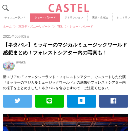
ディズニーランド
ショー・パレード
アトラクション
裏技・攻略法
レストラン
ホーム
東京ディズニーリゾート
TDL
ショー・パレード
2021年05月08日
【ネタバレ】ミッキーのマジカルミュージックワールド
感想まとめ！フォレストシアター内の写真も！
ayaka
新エリアの「ファンタジーランド・フォレストシアター」でスタートした公演
『ミッキーのマジカルミュージックワールド』の感想やフォレストシアター内
の様子をまとめました！ネタバレを含みますので、ご注意ください。