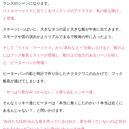
ランズのシーンになります。
リトルマーメイドに出てくるヴィランズのアースラが「私の歌も聴け」
と登場。
ステージいっぱいに、大きなタコの足と大きな船が中央に出てきます。
スモークや雷の演出がよりリアルでまるで映画の中に入ったよう。
そして『リトル・マーメイド』から“哀れな人々”を歌い上げると、船の上
にはフック船長とスミーが登場し、船の上で迫力のあるシーンが続く
と、ピーターパンが登場！
ピーターパンの影と時計で作り出したチクタクワニのおかげで、フック
船長が逃げてしまいます。
「やっぱり歌がみつからない」と落ち込むミッキー達。
そんなミッキー達にピーターは「本当に無くしたのかい？本当は近くに
あるんじゃない？」と問いかけます。
“自分たち以外”みんな歌を持っているけれど、歌を持っていないのは“自分
たち4人だった”ということに気づいたミッキー達。