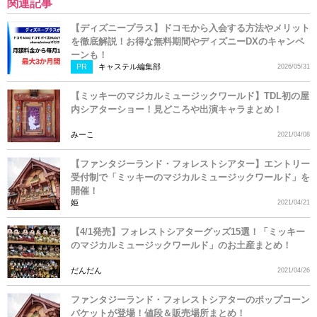
関連記事
【ディズニープラス】ドコモから入会する方法やメリット
を徹底解説！お得な無料期間やディズニーDXのキャンペ
ーンも！
PR
キャステル編集部
2026/05/31
【ミッキーのマジカルミュージックワールド】TDL初の屋
内シアターショー！見どころや出演キャラまとめ！
みーこ
2021/04/08
【ファンタジーランド・フォレストシアター】エントリー
受付制で「ミッキーのマジカルミュージックワールド」を
開催！
姫
2021/04/21
【4/1発売】フォレストシアターグッズ15選！「ミッキー
のマジカルミュージックワールド」のお土産まとめ！
だんだん
2021/04/26
ファンタジーランド・フォレストシアターのポップコーン
バケットが登場！値段＆販売場所まとめ！