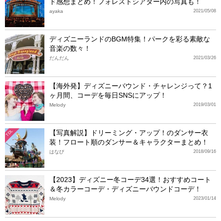
ド感想まとめ！フォレストシアター内の写真も！
ayaka
2021/05/08
ディズニーランドのBGM特集！パークを彩る素敵な
音楽の数々！
だんだん
2021/03/26
【海外発】ディズニーバウンド・チャレンジって？1
ヶ月間、コーデを毎日SNSにアップ！
Melody
2019/03/01
【写真解説】ドリーミング・アップ！のダンサー衣
TDL
装！フロート順のダンサー＆キャラクターまとめ！
はなび
2018/09/16
【2023】ディズニー冬コーデ34選！おすすめコート
＆冬カラーコーデ・ディズニーバウンドコーデ！
Melody
2023/01/14