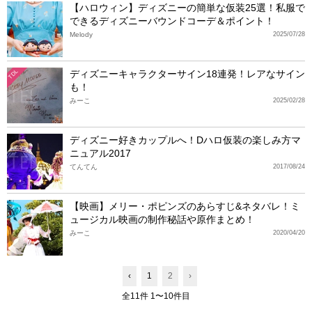
【ハロウィン】ディズニーの簡単な仮装25選！私服で
できるディズニーバウンドコーデ＆ポイント！
Melody
2025/07/28
ディズニーキャラクターサイン18連発！レアなサイン
TDL
も！
みーこ
2025/02/28
ディズニー好きカップルへ！Dハロ仮装の楽しみ方マ
ニュアル2017
てんてん
2017/08/24
【映画】メリー・ポピンズのあらすじ&ネタバレ！ミ
ュージカル映画の制作秘話や原作まとめ！
みーこ
2020/04/20
‹
1
2
›
全11件 1〜10件目