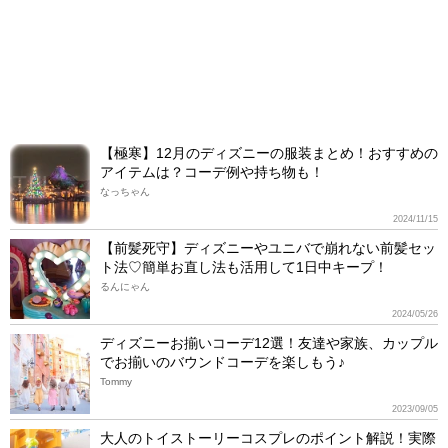
【極寒】12月のディズニーの服装まとめ！おすすめの
アイテムは？コーデ例や持ち物も！
なっちゃん
2024/11/15
【前髪死守】ディズニーやユニバで崩れない前髪セッ
ト法♡簡単お直し法も活用して1日中キープ！
るんにゃん
2024/05/26
ディズニーお揃いコーデ12選！友達や家族、カップル
でお揃いのバウンドコーデを楽しもう♪
Tommy
2023/09/05
大人のトイストーリーコスプレのポイント解説！実際