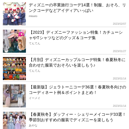
ディズニーの卒業旅行コーデ14選！制服、おそろ、リ
ンクコーデなどアイディアいっぱい
misato
2023/02/07
【2023】ディズニーファッション特集！カチューシ
ャやTシャツなどのグッズ＆コーデ集
てんてん
2023/01/27
【月別】ディズニーカップルコーデ特集！春夏秋冬に
合わせた服装でおそろいを楽しもう♪
てんてん
2023/01/14
【最新版】ジェラトーニコーデ36選！春夏秋冬向けの
コーディネート例＆ポイントまとめ！
イーメイ
2023/01/14
【春夏秋冬】ダッフィー・シェリーメイコーデ33選！
季節別おすすめの服装でディズニーを楽しもう
あやな