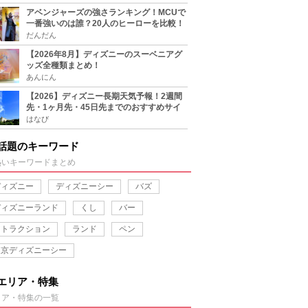
アベンジャーズの強さランキング！MCUで
一番強いのは誰？20人のヒーローを比較！
だんだん
【2026年8月】ディズニーのスーベニアグ
ッズ全種類まとめ！
あんにん
【2026】ディズニー長期天気予報！2週間
先・1ヶ月先・45日先までのおすすめサイ
ト＆アプリまとめ！
はなび
話題のキーワード
熱いキーワードまとめ
ディズニー
ディズニーシー
バズ
ディズニーランド
くし
バー
アトラクション
ランド
ペン
東京ディズニーシー
エリア・特集
リア・特集の一覧