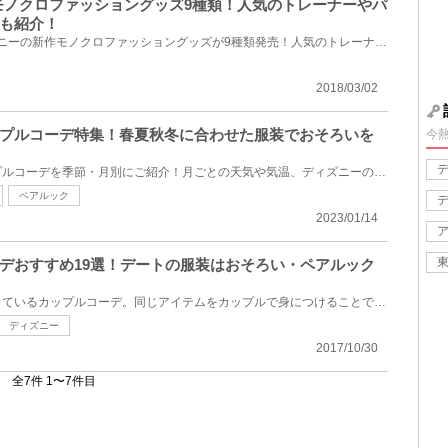
ーモノクロファッショングッズ9種類！人気のトレーナーやパ
も紹介！
2018年3月1日（木）にディズニーの新作モノクロファッショングッズが9種類発売！人気のトレーナーやパー...
2018/03/02
プルコーデ特集！春夏秋冬に合わせた服装でおそろいを
今
ディズニーに行くときのカップルコーデを季節・月別にご紹介！月ごとの天気や気温、ディズニーのイベン...
ペアルック
2023/01/14
デおすすめ19選！デートの服装はおそろい・ペアルック
最近ディズニーデートで流行っているカップルコーデ。同じアイテムをカップルで身につけることで、2人の...
ディズニー
2017/10/30
全7件 1〜7件目