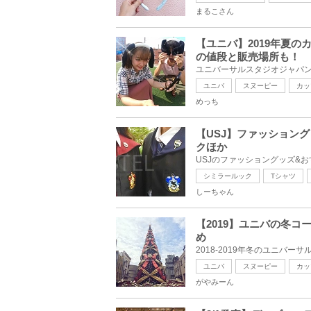
まるこさん
【ユニバ】2019年夏
の値段と販売場所も！
ユニバ
スヌーピー
カッ
めっち
【USJ】ファッション
クほか
シミラールック
Tシャツ
しーちゃん
【2019】ユニバの冬コ
め
ユニバ
スヌーピー
カッ
がやみーん