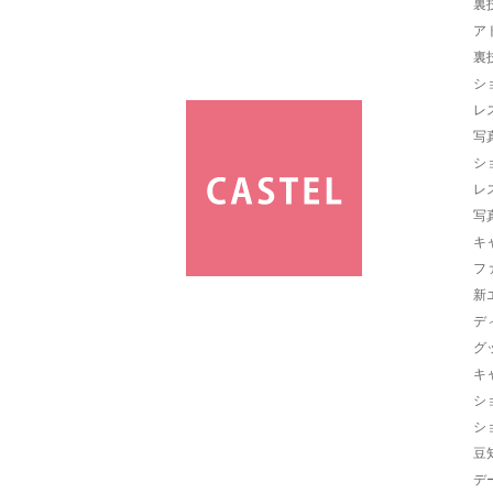
裏
ア
裏
シ
レ
写
シ
レ
写
キ
フ
新
デ
グ
キ
シ
シ
豆
デ