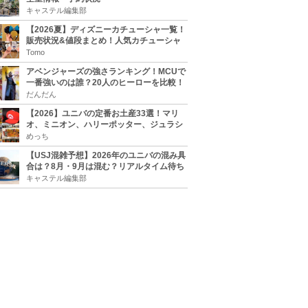
キャステル編集部
【2026夏】ディズニーカチューシャ一覧！
販売状況&値段まとめ！人気カチューシャ
をチェック
Tomo
アベンジャーズの強さランキング！MCUで
一番強いのは誰？20人のヒーローを比較！
だんだん
【2026】ユニバの定番お土産33選！マリ
オ、ミニオン、ハリーポッター、ジュラシ
ックパーク、セサミ、SINGなどのグッズ情
めっち
報
【USJ混雑予想】2026年のユニバの混み具
合は？8月・9月は混む？リアルタイム待ち
時間アプリも
キャステル編集部