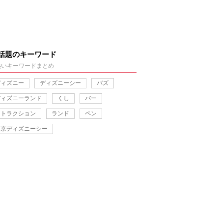
話題のキーワード
熱いキーワードまとめ
ディズニー
ディズニーシー
バズ
ディズニーランド
くし
バー
アトラクション
ランド
ペン
東京ディズニーシー