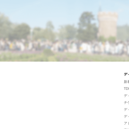
デ
新
TD
デ
チ
デ
デ
ア