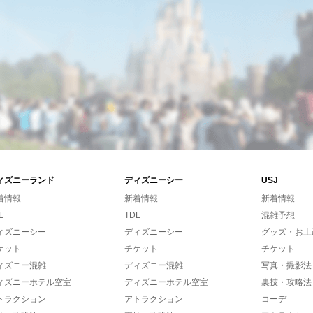
ィズニーランド
ディズニーシー
USJ
着情報
新着情報
新着情報
L
TDL
混雑予想
ィズニーシー
ディズニーシー
グッズ・お土
ケット
チケット
チケット
ィズニー混雑
ディズニー混雑
写真・撮影法
ィズニーホテル空室
ディズニーホテル空室
裏技・攻略法
トラクション
アトラクション
コーデ