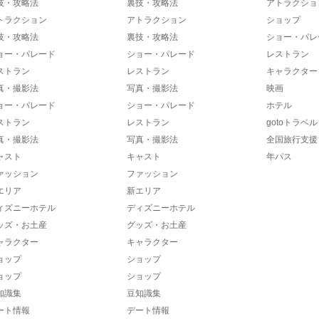
技・攻略法
裏技・攻略法
アトラクショ
トラクション
アトラクション
ショップ
技・攻略法
裏技・攻略法
ショー・パレ
ョー・パレード
ショー・パレード
レストラン
ストラン
レストラン
キャラクター
真・撮影法
写真・撮影法
映画
ョー・パレード
ショー・パレード
ホテル
ストラン
レストラン
gotoトラベル
真・撮影法
写真・撮影法
全国旅行支援
ャスト
キャスト
年パス
ァッション
ファッション
エリア
新エリア
ィズニーホテル
ディズニーホテル
ッズ・お土産
グッズ・お土産
ャラクター
キャラクター
ョップ
ショップ
ョップ
ショップ
知識集
豆知識集
ート情報
デート情報