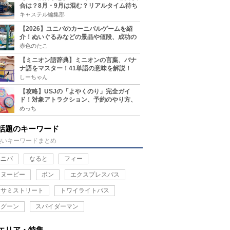
合は？8月・9月は混む？リアルタイム待ち
時間アプリも
キャステル編集部
【2026】ユニバのカーニバルゲームを紹
介！ぬいぐるみなどの景品や値段、成功の
コツ、実施場所まとめ
赤色のたこ
【ミニオン語辞典】ミニオンの言葉、バナ
ナ語をマスター！41単語の意味を解説！
しーちゃん
【攻略】USJの「よやくのり」完全ガイ
ド！対象アトラクション、予約のやり方、
整理券との違い、注意点を紹介
めっち
話題のキーワード
熱いキーワードまとめ
ユニバ
なると
フィー
スヌーピー
ボン
エクスプレスパス
セサミストリート
トワイライトパス
ラグーン
スパイダーマン
エリア・特集