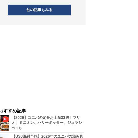
他の記事もみる
おすすめ記事
【2026】ユニバの定番お土産33選！マリ
オ、ミニオン、ハリーポッター、ジュラシ
ックパーク、セサミ、SINGなどのグッズ情
めっち
報
【USJ混雑予想】2026年のユニバの混み具