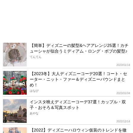
【簡単】ディズニーの髪型&ヘアアレンジ25選！カチ
ューシャが似合うミディアム・ロング・ボブの髪型♪
てんてん
2023/01/14
【2023冬】大人ディズニーコーデ20選！コート・セ
ーター・ニット・ファー＆ディズニーバウンドまと
め！
はなび
2023/01/04
インスタ映えディズニーコーデ37選！カップル・双
子・おそろ＆写真スポット
あやな
2022/12/14
【2022】ディズニーハロウィン仮装のトレンドを徹