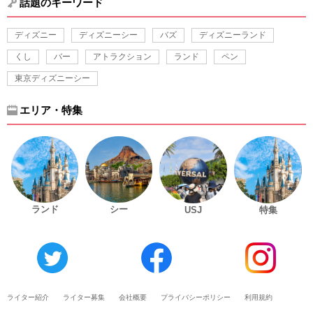
話題のキーワード
ディズニー
ディズニーシー
バズ
ディズニーランド
くし
バー
アトラクション
ランド
ペン
東京ディズニーシー
エリア・特集
ランド
シー
USJ
特集
ライター紹介
ライター募集
会社概要
プライバシーポリシー
利用規約