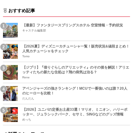
おすすめ記事
【最新】ファンタジースプリングスホテル 空室情報・予約状況
キャステル編集部
【2026夏】ディズニーカチューシャ一覧！販売状況&値段まとめ！
人気カチューシャをチェック
Tomo
【ジブリ】『借りぐらしのアリエッティ』のその後を解説！アリエ
ッティたちの新たな住処は？翔の病気は治る？
Rene
アベンジャーズの強さランキング！MCUで一番強いのは誰？20人
のヒーローを比較！
だんだん
【2026】ユニバの定番お土産33選！マリオ、ミニオン、ハリーポ
ッター、ジュラシックパーク、セサミ、SINGなどのグッズ情報
めっち