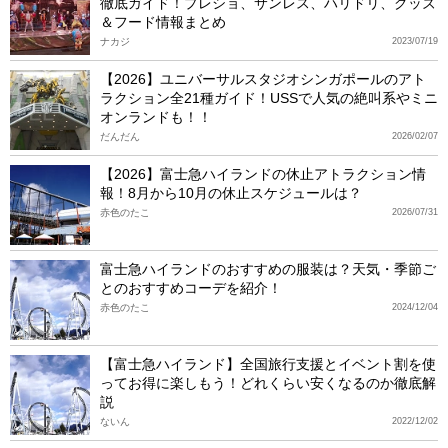
徹底ガイド！プレショ、サンレス、ハリドリ、グッズ
＆フード情報まとめ
ナカジ
2023/07/19
【2026】ユニバーサルスタジオシンガポールのアト
ラクション全21種ガイド！USSで人気の絶叫系やミニ
オンランドも！！
だんだん
2026/02/07
【2026】富士急ハイランドの休止アトラクション情
報！8月から10月の休止スケジュールは？
赤色のたこ
2026/07/31
富士急ハイランドのおすすめの服装は？天気・季節ご
とのおすすめコーデを紹介！
赤色のたこ
2024/12/04
【富士急ハイランド】全国旅行支援とイベント割を使
ってお得に楽しもう！どれくらい安くなるのか徹底解
説
ないん
2022/12/02