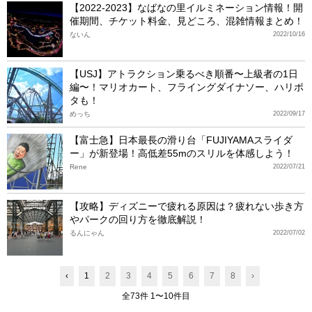
【2022-2023】なばなの里イルミネーション情報！開
催期間、チケット料金、見どころ、混雑情報まとめ！
ないん
2022/10/16
【USJ】アトラクション乗るべき順番〜上級者の1日
編〜！マリオカート、フライングダイナソー、ハリポ
タも！
めっち
2022/09/17
【富士急】日本最長の滑り台「FUJIYAMAスライダ
ー」が新登場！高低差55mのスリルを体感しよう！
Rene
2022/07/21
【攻略】ディズニーで疲れる原因は？疲れない歩き方
やパークの回り方を徹底解説！
るんにゃん
2022/07/02
‹
1
2
3
4
5
6
7
8
›
全73件 1〜10件目