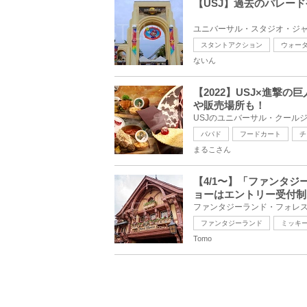
【USJ】過去のパレー
スタントアクション
ウォー
ないん
【2022】USJ×進撃
や販売場所も！
パパド
フードカート
チ
まるこさん
【4/1〜】「ファンタ
ョーはエントリー受付制
ファンタジーランド
ミッキ
Tomo