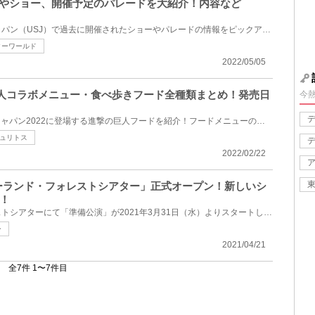
ドやショー、開催予定のパレードを大紹介！内容など
ユニバーサル・スタジオ・ジャパン（USJ）で過去に開催されたショーやパレードの情報をピックアップして...
ターワールド
2022/05/05
の巨人コラボメニュー・食べ歩きフード全種類まとめ！発売日
今
USJのユニバーサル・クールジャパン2022に登場する進撃の巨人フードを紹介！フードメニューの種類に加え...
ュリトス
2022/02/22
ジーランド・フォレストシアター」正式オープン！新しいシ
！
ファンタジーランド・フォレストシアターにて「準備公演」が2021年3月31日（水）よりスタートし、2021年...
ー
2021/04/21
全7件 1〜7件目