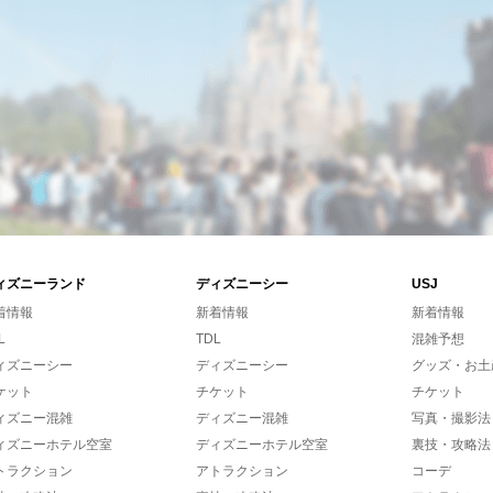
ィズニーランド
ディズニーシー
USJ
着情報
新着情報
新着情報
L
TDL
混雑予想
ィズニーシー
ディズニーシー
グッズ・お土
ケット
チケット
チケット
ィズニー混雑
ディズニー混雑
写真・撮影法
ィズニーホテル空室
ディズニーホテル空室
裏技・攻略法
トラクション
アトラクション
コーデ