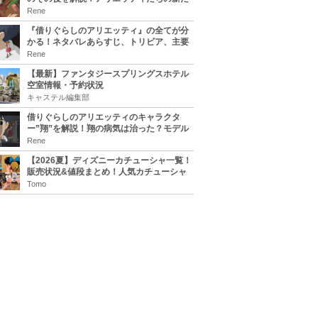
な住処は？翔の病気は治る？
Rene
『借りぐらしのアリエッティ』の全てが分
かる！ネタバレあらすじ、トリビア、主要
キャラまとめ！
Rene
【最新】ファンタジースプリングスホテル
空室情報・予約状況
キャステル編集部
借りぐらしのアリエッティのキャラクタ
ー”翔”を解説！翔の病気は治った？モデル
は誰？
Rene
【2026夏】ディズニーカチューシャ一覧！
販売状況&値段まとめ！人気カチューシャ
をチェック
Tomo