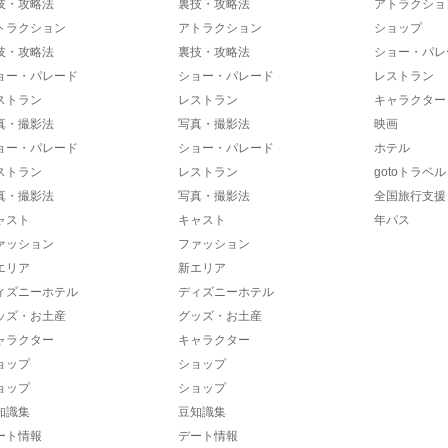
技・攻略法
裏技・攻略法
アトラクショ
トラクション
アトラクション
ショップ
技・攻略法
裏技・攻略法
ショー・パレ
ョー・パレード
ショー・パレード
レストラン
ストラン
レストラン
キャラクター
真・撮影法
写真・撮影法
映画
ョー・パレード
ショー・パレード
ホテル
ストラン
レストラン
gotoトラベル
真・撮影法
写真・撮影法
全国旅行支援
ャスト
キャスト
年パス
ァッション
ファッション
エリア
新エリア
ィズニーホテル
ディズニーホテル
ッズ・お土産
グッズ・お土産
ャラクター
キャラクター
ョップ
ショップ
ョップ
ショップ
知識集
豆知識集
ート情報
デート情報