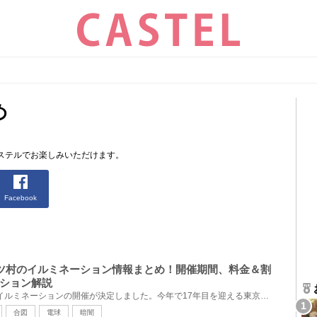
め
ステルでお楽しみいただけます。
Facebook
京ドイツ村のイルミネーション情報まとめ！開催期間、料金＆割
ション解説
東京ドイツ村では、2022年もイルミネーションの開催が決定しました。今年で17年目を迎える東京ドイツ村...
合図
電球
暗闇