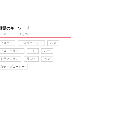
話題のキーワード
熱いキーワードまとめ
ディズニー
ディズニーシー
バズ
ディズニーランド
くし
バー
アトラクション
ランド
ペン
東京ディズニーシー