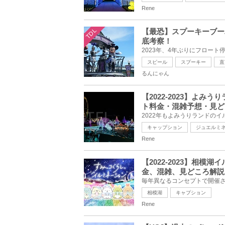
Rene
TDL
【最恐】スプーキーブー
底考察！
スピール
スプーキー
直
るんにゃん
【2022-2023】よ
ト料金・混雑予想・見ど
キャップション
ジュエルミ
Rene
【2022-2023】相
金、混雑、見どころ解説
相模湖
キャプション
Rene