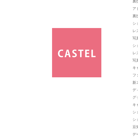
裏
ア
裏
シ
レ
写
シ
レ
写
キ
フ
新
デ
グ
キ
シ
シ
豆
デ