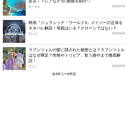
ある！？レアな3つの新曲を紹介♡
きーもも
2023/07/31
映画『ジュラシック・ワールド3』メイジーの正体を
ネタバレ解説！母親はいる？クローンではない？
ないん
2022/09/02
ラプンツェルの髪に隠された秘密とは？ラプンツェル
はなぜ裸足？性格やトリビア、歌う曲やまで徹底解
説！
ぴょこ
2022/05/03
全4件 1〜4件目