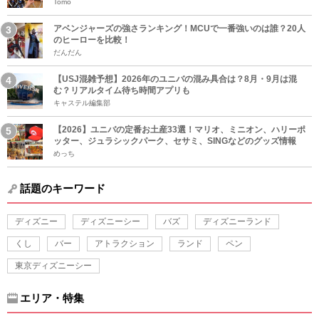
Tomo
アベンジャーズの強さランキング！MCUで一番強いのは誰？20人
のヒーローを比較！
だんだん
【USJ混雑予想】2026年のユニバの混み具合は？8月・9月は混
む？リアルタイム待ち時間アプリも
キャステル編集部
【2026】ユニバの定番お土産33選！マリオ、ミニオン、ハリーポ
ッター、ジュラシックパーク、セサミ、SINGなどのグッズ情報
めっち
話題のキーワード
ディズニー
ディズニーシー
バズ
ディズニーランド
くし
バー
アトラクション
ランド
ペン
東京ディズニーシー
エリア・特集