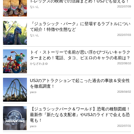
T-レックスの映画での活躍まとめ！USJでも会える！
ないん
2022/07/09
『ジュラシック・パーク』に登場するラプトルについ
て紹介！特徴や生態など
ないん
2022/07/03
トイ・ストーリーで名前が思い浮かびづらいキャラク
ターまとめ！電話、タコ、ピエロのキャラの名前は？
かなざわまゆ
2022/06/10
USJのアトラクションで起こった過去の事故＆安全性
を徹底調査！
yaco
2026/04/02
【ジュラシックパーク＆ワールド】恐竜の種類図鑑！
最新作『新たなる支配者』やUSJのライドで会える恐
竜も！
yaco
2022/07/31