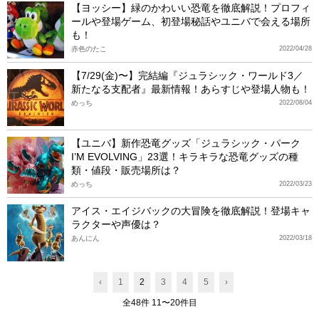
【ヨッシー】緑のかわいい恐竜を徹底解説！プロフィ
ールや登場ゲーム、初登場秘話やユニバで会える場所
も！
赤色のたこ
2022/04/28
【7/29(金)〜】完結編『ジュラシック・ワールド3／
新たなる支配者』最新情報！あらすじや登場人物も！
めっち
2022/08/04
【ユニバ】新作恐竜グッズ「ジュラシック・パーク
I’M EVOLVING」23選！キラキラな恐竜グッズの種
類・値段・販売場所は？
めっち
2022/03/23
アイス・エイジバックの大冒険を徹底解説！登場キャ
ラクターや声優は？
あんにん
2022/03/18
‹
1
2
3
4
5
›
全48件 11〜20件目