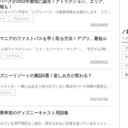
リパークが2022年愛知に誕生！アトラクション、エリア、
報も！
2022年11月1日（火）、愛知県にオープン予定の「ジブリパーク」の最新情報をお届けします。ジブリパーク...
ート
アリエッティ
2022/09/22
マニアのファストパスを早く取る方法！アプリ、最短ル
今
ディズニーシーで1、2位を争う人気アトラクション「トイ・ストーリー・マニア！」。平日でも2時間待ちは...
リドアイル
2020/03/12
ズニーリゾートの裏話6選！楽しみ方が変わる？
東京ディズニーリゾートの元キャストが、一般にはあまり知られていない裏話やパーク攻略の裏技などを元...
ーリゾート
2017/07/30
乗車前のディズニーキャスト用語集
ディズニーキャストの間で使われている専門用語をご紹介。聞きなれない言葉を使っているキャストさんた...