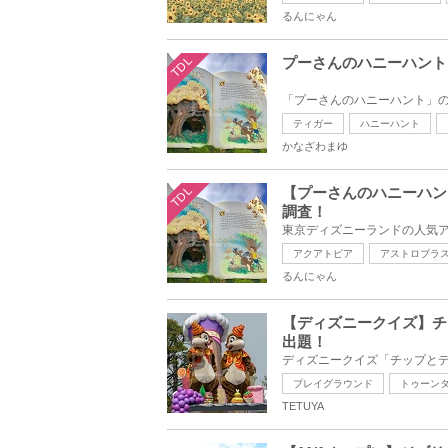
るんにゃん
TDL
プーさんのハニーハント
ティガー
ハニーハント
かなざわまゆ
TDL
【プーさんのハニーハン
調査！
アクアトピア
アストロブラ
るんにゃん
【ディズニークイズ】チ
出題！
プレイグラウンド
トゥーン
TETUYA