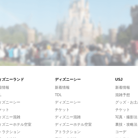
ィズニーランド
ディズニーシー
USJ
着情報
新着情報
新着情報
L
TDL
混雑予想
ィズニーシー
ディズニーシー
グッズ・お土
ケット
チケット
チケット
ィズニー混雑
ディズニー混雑
写真・撮影法
ィズニーホテル空室
ディズニーホテル空室
裏技・攻略法
トラクション
アトラクション
コーデ