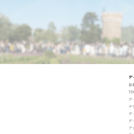
デ
新
TD
デ
チ
デ
デ
ア