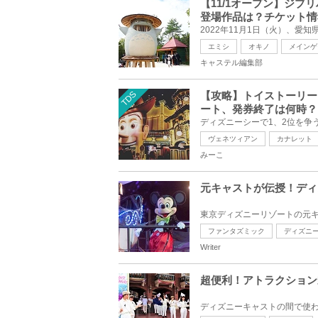
【11/1オープン】ジブ
登場作品は？チケット情
エミシ
オキノ
メインゲ
キャステル編集部
TDS
【攻略】トイストーリー
ート、発券終了は何時？
ヴェネツィアン
カナレット
みーこ
元キャストが伝授！ディ
ファンタズミック
ディズニ
Writer
超便利！アトラクション