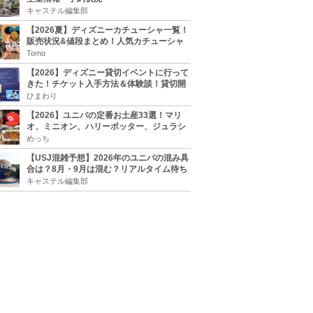
キャステル編集部
【2026夏】ディズニーカチューシャ一覧！
販売状況&値段まとめ！人気カチューシャ
をチェック
Tomo
【2026】ディズニー貸切イベントに行って
きた！チケット入手方法＆体験談！貸切開
催日程まとめ！
ひまわり
【2026】ユニバの定番お土産33選！マリ
オ、ミニオン、ハリーポッター、ジュラシ
ックパーク、セサミ、SINGなどのグッズ情
めっち
報
【USJ混雑予想】2026年のユニバの混み具
合は？8月・9月は混む？リアルタイム待ち
時間アプリも
キャステル編集部