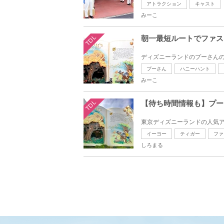
アトラクション
キャスト
みーこ
TDL
朝一最短ルートでファス
プーさん
ハニーハント
みーこ
TDL
【待ち時間情報も】プー
イーヨー
ティガー
ファ
しろまる