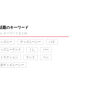
話題のキーワード
熱いキーワードまとめ
ディズニー
ディズニーシー
バズ
ディズニーランド
くし
バー
アトラクション
ランド
ペン
東京ディズニーシー