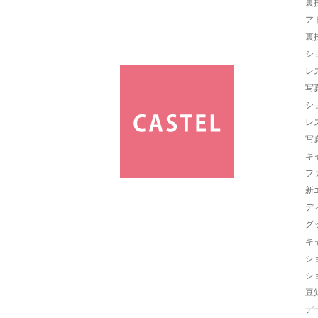
裏
ア
裏
シ
レ
写
シ
レ
写
キ
フ
新
デ
グ
キ
シ
シ
豆
デ