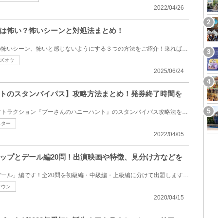
2022/04/26
は怖い？怖いシーンと対処法まとめ！
「プーさんのハニーハント」の怖いシーン、怖いと感じないようにする３つの方法をご紹介！乗ればプーさ...
ズオウ
2025/06/24
トのスタンバイパス】攻略方法まとめ！発券終了時間を
東京ディズニーランドの人気アトラクション『プーさんのハニーハント』のスタンバイパス攻略法をまとめ...
スター
2022/04/05
ップとデール編20問！出演映画や特徴、見分け方などを
ディズニークイズ「チップとデール」編です！全20問を初級編・中級編・上級編に分けて出題します☆名前の...
タウン
2020/04/15