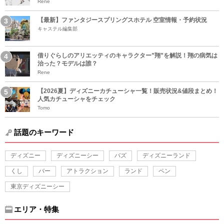
Rene
【最新】ファンタジースプリングスホテル 空室情報・予約状況
キャステル編集部
借りぐらしのアリエッティのキャラクター”翔”を解説！翔の病気は
治った？モデルは誰？
Rene
【2026夏】ディズニーカチューシャ一覧！販売状況&値段まとめ！
人気カチューシャをチェック
Tomo
話題のキーワード
ディズニー
ディズニーシー
バズ
ディズニーランド
くし
バー
アトラクション
ランド
ペン
東京ディズニーシー
エリア・特集