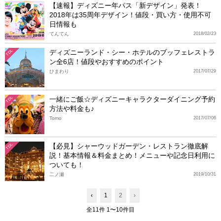
【速報】ディズニー年パス「新デザイン」発表！
2018年は35周年デザイン！値段・買い方・使用不可
日情報も
てんてん
2018/02/23
ディズニーランド・シー・ホテルのブッフェレストラ
TDL
ン全6店！値段やおすすめのポイント
ひまわり
2017/07/29
一緒にご飯☆ディズニーキャラクターダイニング予約
TDL
方法や料金も♪
Tomo
2017/07/06
【必見】シャーウッドガーデン・レストラン徹底解
TDL
説！基本情報＆料金まとめ！メニューや記念日利用に
ついても！
二ノ瀬
2019/10/31
‹
1
2
›
全11件 1〜10件目