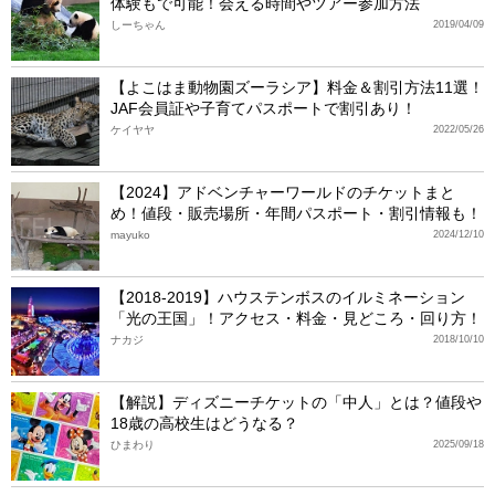
体験もで可能！会える時間やツアー参加方法
しーちゃん
2019/04/09
【よこはま動物園ズーラシア】料金＆割引方法11選！
JAF会員証や子育てパスポートで割引あり！
ケイヤヤ
2022/05/26
【2024】アドベンチャーワールドのチケットまと
め！値段・販売場所・年間パスポート・割引情報も！
mayuko
2024/12/10
【2018-2019】ハウステンボスのイルミネーション
「光の王国」！アクセス・料金・見どころ・回り方！
ナカジ
2018/10/10
【解説】ディズニーチケットの「中人」とは？値段や
18歳の高校生はどうなる？
ひまわり
2025/09/18