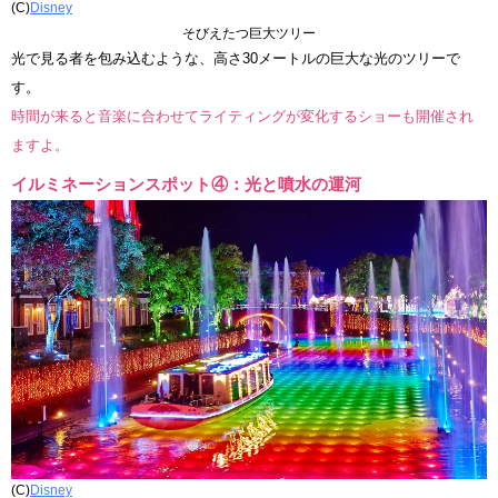
(C)
Disney
そびえたつ巨大ツリー
光で見る者を包み込むような、高さ30メートルの巨大な光のツリーで
す。
時間が来ると音楽に合わせてライティングが変化するショーも開催され
ますよ。
イルミネーションスポット④：光と噴水の運河
(C)
Disney