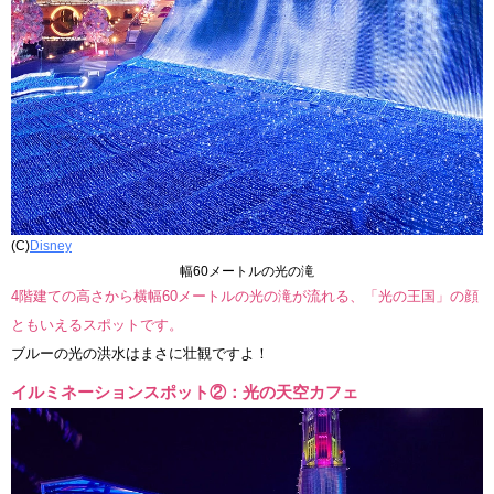
(C)
Disney
幅60メートルの光の滝
4階建ての高さから横幅60メートルの光の滝が流れる、「光の王国」の顔
ともいえるスポットです。
ブルーの光の洪水はまさに壮観ですよ！
イルミネーションスポット②：光の天空カフェ