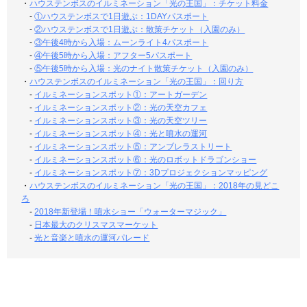
・
ハウステンボスのイルミネーション「光の王国」：チケット料金
-
①ハウステンボスで1日遊ぶ：1DAYパスポート
-
②ハウステンボスで1日遊ぶ：散策チケット（入園のみ）
-
③午後4時から入場：ムーンライト4パスポート
-
④午後5時から入場：アフター5パスポート
-
⑤午後5時から入場：光のナイト散策チケット（入園のみ）
・
ハウステンボスのイルミネーション「光の王国」：回り方
-
イルミネーションスポット①：アートガーデン
-
イルミネーションスポット②：光の天空カフェ
-
イルミネーションスポット③：光の天空ツリー
-
イルミネーションスポット④：光と噴水の運河
-
イルミネーションスポット⑤：アンブレラストリート
-
イルミネーションスポット⑥：光のロボットドラゴンショー
-
イルミネーションスポット⑦：3Dプロジェクションマッピング
・
ハウステンボスのイルミネーション「光の王国」：2018年の見どこ
ろ
-
2018年新登場！噴水ショー「ウォーターマジック」
-
日本最大のクリスマスマーケット
-
光と音楽と噴水の運河パレード