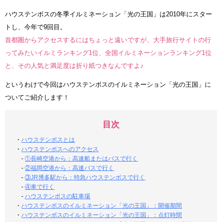
ハウステンボスの冬季イルミネーション「光の王国」は2010年にスター
トし、今年で9回目。
首都圏からアクセスするにはちょっと遠いですが、大手旅行サイトの行
ってみたいイルミランキング1位、全国イルミネーションランキング1位
と、その人気と満足度は折り紙つきなんですよ♪
というわけで今回はハウステンボスのイルミネーション「光の王国」に
ついてご紹介します！
目次
・
ハウステンボスとは
・
ハウステンボスへのアクセス
-
①長崎空港から：高速船またはバスで行く
-
②福岡空港から：高速バスで行く
-
③JR博多駅から：特急ハウステンボスで行く
-
④車で行く
-
ハウステンボスの駐車場
・
ハウステンボスのイルミネーション「光の王国」：開催期間
・
ハウステンボスのイルミネーション「光の王国」：点灯時間