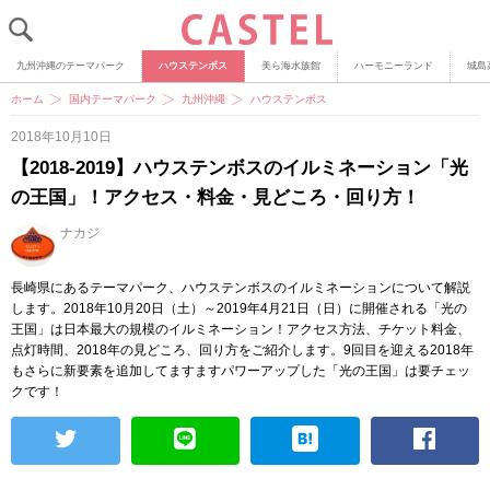
九州沖縄のテーマパーク
ハウステンボス
美ら海水族館
ハーモニーランド
城島
ホーム
国内テーマパーク
九州沖縄
ハウステンボス
2018年10月10日
【2018-2019】ハウステンボスのイルミネーション「光
の王国」！アクセス・料金・見どころ・回り方！
ナカジ
長崎県にあるテーマパーク、ハウステンボスのイルミネーションについて解説
します。2018年10月20日（土）～2019年4月21日（日）に開催される「光の
王国」は日本最大の規模のイルミネーション！アクセス方法、チケット料金、
点灯時間、2018年の見どころ、回り方をご紹介します。9回目を迎える2018年
もさらに新要素を追加してますますパワーアップした「光の王国」は要チェッ
クです！