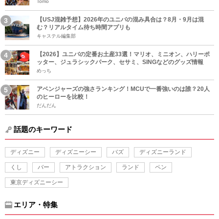
Tomo
【USJ混雑予想】2026年のユニバの混み具合は？8月・9月は混
む？リアルタイム待ち時間アプリも
キャステル編集部
【2026】ユニバの定番お土産33選！マリオ、ミニオン、ハリーポ
ッター、ジュラシックパーク、セサミ、SINGなどのグッズ情報
めっち
アベンジャーズの強さランキング！MCUで一番強いのは誰？20人
のヒーローを比較！
だんだん
話題のキーワード
ディズニー
ディズニーシー
バズ
ディズニーランド
くし
バー
アトラクション
ランド
ペン
東京ディズニーシー
エリア・特集