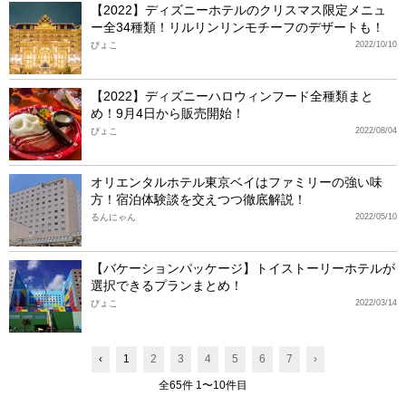
【2022】ディズニーホテルのクリスマス限定メニュ
ー全34種類！リルリンリンモチーフのデザートも！
ぴょこ
2022/10/10
【2022】ディズニーハロウィンフード全種類まと
め！9月4日から販売開始！
ぴょこ
2022/08/04
オリエンタルホテル東京ベイはファミリーの強い味
方！宿泊体験談を交えつつ徹底解説！
るんにゃん
2022/05/10
【バケーションパッケージ】トイストーリーホテルが
選択できるプランまとめ！
ぴょこ
2022/03/14
‹
1
2
3
4
5
6
7
›
全65件 1〜10件目