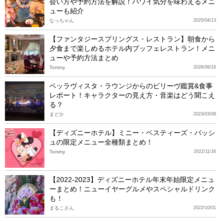
会い方や予約方法を解説！ハワイ気分を味わえるメニ
ューも紹介
なっちゃん
2025/04/13
【ファンタジースプリングス・レストラン】朝食から
夕食まで楽しめるホテル内ブッフェレストラン！メニ
ューや予約方法まとめ
Tommy
2026/06/16
ベッラヴィスタ・ラウンジからのビリーヴ鑑賞&食事
レポート！キャラクターの見え方・音楽はどう聞こえ
る？
まどか
2023/03/08
【ディズニーホテル】ミニー・ベスティーズ・バッシ
ュの限定メニュー全種類まとめ！
Tommy
2022/11/26
【2022-2023】ディズニーホテル年末年始限定メニュ
ーまとめ！ニューイヤーグルメやスペシャルドリンク
も！
まるこさん
2022/10/01