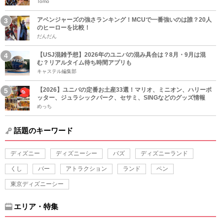
Tomo
アベンジャーズの強さランキング！MCUで一番強いのは誰？20人
のヒーローを比較！
だんだん
【USJ混雑予想】2026年のユニバの混み具合は？8月・9月は混
む？リアルタイム待ち時間アプリも
キャステル編集部
【2026】ユニバの定番お土産33選！マリオ、ミニオン、ハリーポ
ッター、ジュラシックパーク、セサミ、SINGなどのグッズ情報
めっち
話題のキーワード
ディズニー
ディズニーシー
バズ
ディズニーランド
くし
バー
アトラクション
ランド
ペン
東京ディズニーシー
エリア・特集