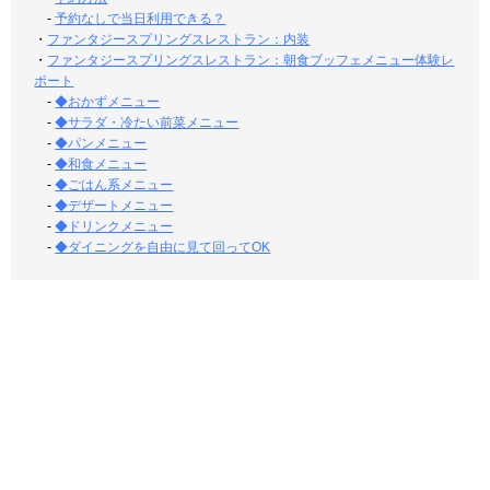
-
予約なしで当日利用できる？
・
ファンタジースプリングスレストラン：内装
・
ファンタジースプリングスレストラン：朝食ブッフェメニュー体験レ
ポート
-
◆おかずメニュー
-
◆サラダ・冷たい前菜メニュー
-
◆パンメニュー
-
◆和食メニュー
-
◆ごはん系メニュー
-
◆デザートメニュー
-
◆ドリンクメニュー
-
◆ダイニングを自由に見て回ってOK