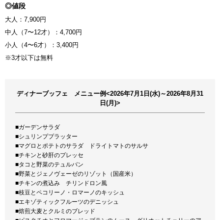
◎値段
大人：7,900円
中人（7〜12才）：4,700円
小人（4〜6才）：3,400円
※3才以下は無料
ディナーブッフェ メニュー例<2026年7月1日(水)～2026年8月31
日(月)>
■ガーデンサラダ
■シュリンププラッター
■マグロとポテトのサラダ ドライトマトのサルサ
■チキンと砂肝のプレッセ
■タコと野菜のテュルバン
■野菜とジェノヴェーゼのリゾット（国産米）
■チキンの煮込み チリンドロン風
■枝豆とペコリーノ・ロマーノのキッシュ
■エキゾティックフルーツのデニッシュ
■焙煎大麦とクルミのブレッド