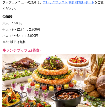
ブッフェメニューの詳細は、
ブレックファスト(朝食)体験レポート
をご覧
ください。
◎値段
大人：4,500円
中人（7〜12才）：2,700円
小人（4〜6才）：2,000円
※3才以下は無料
◆ランチブッフェ(昼食)