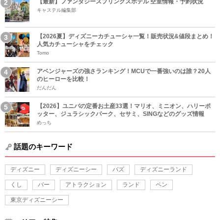
【最新】ファンタジースプリングスホテル 空室情報・予約状況
キャステル編集部
【2026夏】ディズニーカチューシャ一覧！販売状況&値段まとめ！
人気カチューシャをチェック
Tomo
アベンジャーズの強さランキング！MCUで一番強いのは誰？20人
のヒーローを比較！
だんだん
【2026】ユニバの定番お土産33選！マリオ、ミニオン、ハリーポ
ッター、ジュラシックパーク、セサミ、SINGなどのグッズ情報
めっち
話題のキーワード
ディズニー
ディズニーシー
バズ
ディズニーランド
くし
バー
アトラクション
ランド
ペン
東京ディズニーシー