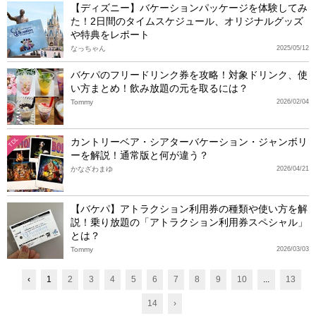
【ディズニー】バケーションパッケージを体験してみ
た！2日間のタイムスケジュール、オリジナルグッズ
や特典をレポート
なっちゃん
2025/05/12
バケパのフリードリンク券を攻略！対象ドリンク、使
い方まとめ！飲み放題の元を取るには？
Tommy
2026/02/04
カントリーベア・シアターバケーション・ジャンボリ
TDL
ーを解説！通常版と何が違う？
かなざわまゆ
2026/04/21
【バケパ】アトラクション利用券の種類や使い方を解
説！乗り放題の「アトラクション利用券スペシャル」
とは？
Tommy
2026/03/03
‹
1
2
3
4
5
6
7
8
9
10
...
13
14
›