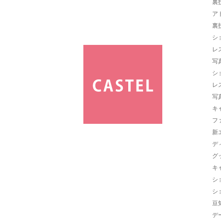
裏
ア
裏
シ
レ
写
シ
レ
写
キ
フ
新
デ
グ
キ
シ
シ
豆
デ