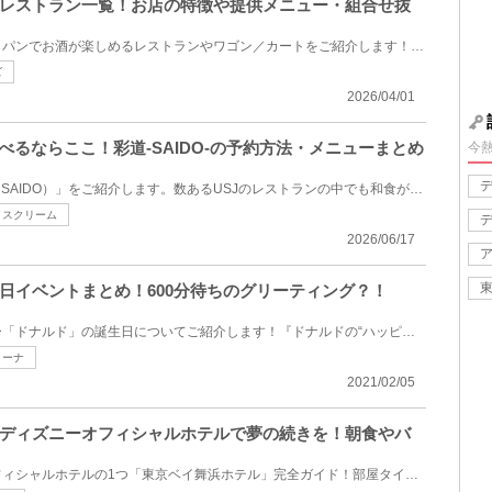
レストラン一覧！お店の特徴や提供メニュー・組合せ抜
ユニバーサル・スタジオ・ジャパンでお酒が楽しめるレストランやワゴン／カートをご紹介します！本格的...
ズ
2026/04/01
べるならここ！彩道-SAIDO-の予約方法・メニューまとめ
今
USJの和食レストラン「彩道（SAIDO）」をご紹介します。数あるUSJのレストランの中でも和食が食べられる...
イスクリーム
2026/06/17
日イベントまとめ！600分待ちのグリーティング？！
ディズニーの人気キャラクター「ドナルド」の誕生日についてご紹介します！『ドナルドの“ハッピーバース...
ィーナ
2021/02/05
ディズニーオフィシャルホテルで夢の続きを！朝食やバ
東京ディズニーリゾート・オフィシャルホテルの1つ「東京ベイ舞浜ホテル」完全ガイド！部屋タイプ、レス...