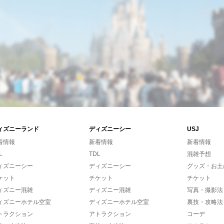
ィズニーランド
ディズニーシー
USJ
着情報
新着情報
新着情報
L
TDL
混雑予想
ィズニーシー
ディズニーシー
グッズ・お土
ケット
チケット
チケット
ィズニー混雑
ディズニー混雑
写真・撮影法
ィズニーホテル空室
ディズニーホテル空室
裏技・攻略法
トラクション
アトラクション
コーデ