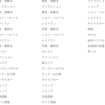
技・攻略法
裏技・攻略法
アトラクショ
トラクション
アトラクション
ショップ
技・攻略法
裏技・攻略法
ショー・パレ
ョー・パレード
ショー・パレード
レストラン
ストラン
レストラン
キャラクター
真・撮影法
写真・撮影法
映画
ョー・パレード
ショー・パレード
ホテル
ストラン
レストラン
gotoトラベル
真・撮影法
写真・撮影法
全国旅行支援
ャスト
キャスト
年パス
ァッション
ファッション
エリア
新エリア
ィズニーホテル
ディズニーホテル
ッズ・お土産
グッズ・お土産
ャラクター
キャラクター
ョップ
ショップ
ョップ
ショップ
知識集
豆知識集
ート情報
デート情報