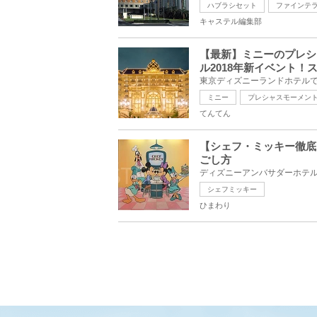
ハブラシセット
ファインテ
キャステル編集部
【最新】ミニーのプレシ
ル2018年新イベント！
ミニー
プレシャスモーメン
てんてん
【シェフ・ミッキー徹底
ごし方
シェフミッキー
ひまわり