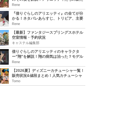
な住処は？翔の病気は治る？
Rene
『借りぐらしのアリエッティ』の全てが分
かる！ネタバレあらすじ、トリビア、主要
キャラまとめ！
Rene
【最新】ファンタジースプリングスホテル
空室情報・予約状況
キャステル編集部
借りぐらしのアリエッティのキャラクタ
ー”翔”を解説！翔の病気は治った？モデル
は誰？
Rene
【2026夏】ディズニーカチューシャ一覧！
販売状況&値段まとめ！人気カチューシャ
をチェック
Tomo