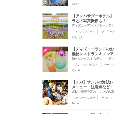
Yuriko
【アンバサダーホテル】
ラとの写真撮影も！
ココナッツムース
ダコワー
だんだん
TDL
【ディズニーランドのお
極秘レストラン＆ノンア
ポリネシアンテラス
テーマ
めぐみ
【USJ】サンジの海賊
メニュー・注意点など！
フレンチメニュー
サンレス
Tomo