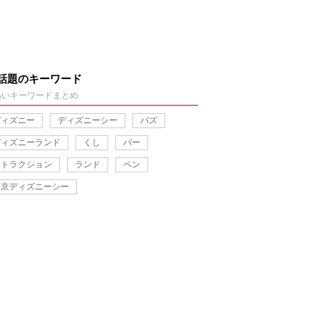
話題のキーワード
熱いキーワードまとめ
ディズニー
ディズニーシー
バズ
ディズニーランド
くし
バー
アトラクション
ランド
ペン
東京ディズニーシー