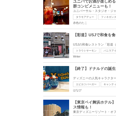
ユニバでお酒が楽しめる
群コンビメニューも！
タラモアデュー
フィネガン
赤色のたこ
【彩道】USJで和食を食
トラウトサーモン
バニラア
Writer
【終了】ドナルドの誕生
エビカツバーガー
キャンテ
はなび
【東京ベイ舞浜ホテル】
ス情報も！