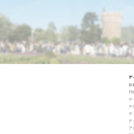
デ
新
TD
デ
チ
デ
デ
ア