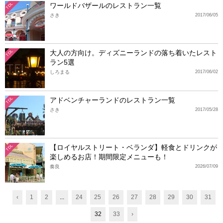
ワールドバザールのレストラン一覧
TDL
さき
2017/06/05
大人の方向け。ディズニーランドの落ち着いたレスト
TDL
ラン5選
しろまる
2017/06/02
アドベンチャーランドのレストラン一覧
TDL
さき
2017/05/28
【ロイヤルストリート・ベランダ】軽食とドリンクが
TDL
楽しめるお店！期間限定メニューも！
奏良
2026/07/09
‹
1
2
...
24
25
26
27
28
29
30
31
32
33
›