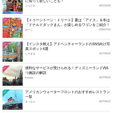
に知って欲しいことも！
くらりす
2021/01/06
【トゥーントーン・トリート】夏は「アイス」＆冬は
TDL
「ドナルドダックまん」が楽しめるワゴンをご紹介！
みーこ
2026/07/16
【インスタ映え】アドベンチャーランドのSNS向け写
TDL
真スポット6選
しろまる
2017/06/30
便利なサービスが受けられる！ディズニーランド内5
TDL
つ施設の解説
Koeda
2017/06/24
アメリカンウォーターフロントのおすすめレストラン
TDS
一覧
まっちゃ
2017/06/12