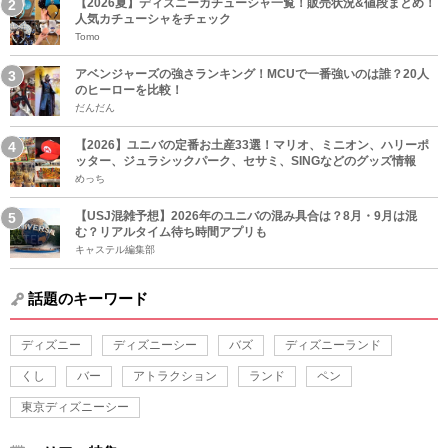
【2026夏】ディズニーカチューシャ一覧！販売状況&値段まとめ！
人気カチューシャをチェック
Tomo
アベンジャーズの強さランキング！MCUで一番強いのは誰？20人
のヒーローを比較！
だんだん
【2026】ユニバの定番お土産33選！マリオ、ミニオン、ハリーポ
ッター、ジュラシックパーク、セサミ、SINGなどのグッズ情報
めっち
【USJ混雑予想】2026年のユニバの混み具合は？8月・9月は混
む？リアルタイム待ち時間アプリも
キャステル編集部
話題のキーワード
ディズニー
ディズニーシー
バズ
ディズニーランド
くし
バー
アトラクション
ランド
ペン
東京ディズニーシー