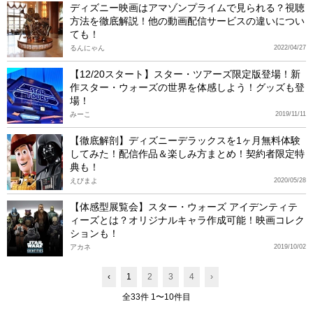
ディズニー映画はアマゾンプライムで見られる？視聴
方法を徹底解説！他の動画配信サービスの違いについ
ても！
るんにゃん
2022/04/27
【12/20スタート】スター・ツアーズ限定版登場！新
作スター・ウォーズの世界を体感しよう！グッズも登
場！
みーこ
2019/11/11
【徹底解剖】ディズニーデラックスを1ヶ月無料体験
してみた！配信作品＆楽しみ方まとめ！契約者限定特
典も！
えびまよ
2020/05/28
【体感型展覧会】スター・ウォーズ アイデンティテ
ィーズとは？オリジナルキャラ作成可能！映画コレク
ションも！
アカネ
2019/10/02
‹
1
2
3
4
›
全33件 1〜10件目