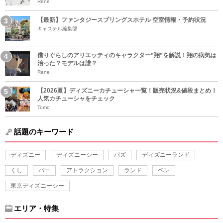
Rene
【最新】ファンタジースプリングスホテル 空室情報・予約状況
キャステル編集部
借りぐらしのアリエッティのキャラクター”翔”を解説！翔の病気は
治った？モデルは誰？
Rene
【2026夏】ディズニーカチューシャ一覧！販売状況&値段まとめ！
人気カチューシャをチェック
Tomo
話題のキーワード
ディズニー
ディズニーシー
バズ
ディズニーランド
くし
バー
アトラクション
ランド
ペン
東京ディズニーシー
エリア・特集