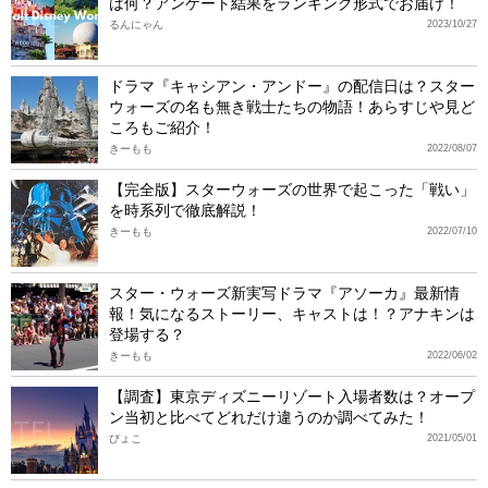
は何？アンケート結果をランキング形式でお届け！
るんにゃん
2023/10/27
ドラマ『キャシアン・アンドー』の配信日は？スター
ウォーズの名も無き戦士たちの物語！あらすじや見ど
ころもご紹介！
きーもも
2022/08/07
【完全版】スターウォーズの世界で起こった「戦い」
を時系列で徹底解説！
きーもも
2022/07/10
スター・ウォーズ新実写ドラマ『アソーカ』最新情
報！気になるストーリー、キャストは！？アナキンは
登場する？
きーもも
2022/06/02
【調査】東京ディズニーリゾート入場者数は？オープ
ン当初と比べてどれだけ違うのか調べてみた！
ぴょこ
2021/05/01